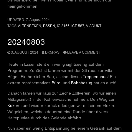
bis Nürnberg bei. Kein Problem, wir sind ja dennoch gut
heimgekommen.
UPDATED:
7. August 2024
TAGS:
ALTENBEKEN
,
ESSEN
,
IC 2155
,
ICE 587
,
VIADUKT
20240803
3. AUGUST 2024
DK5RAS
LEAVE A COMMENT
Heute in Essen steht ein wenig sightseeing auf dem
Programm. Zunächst fahren wir mit der S6 raus zur Villa
Hügel. Ein herrlicher Bau, alleine dieses
Treppenhaus
! Ein
extrem repräsentatives
Büro
, und
Bahnbezug
hat es auch!
Danach fahren wir raus zur Zeche Zollverein, wo wir einen
Mittagsimbiß in der Kohlenwäsche nehmen. Den Weg zur
Kokerei
und wieder zurück erledigen wir mit einem Elektro-
Wägelchen, welches dauernd eine Runde über diverse
Haltepunkte durch das Gelände abfährt.
Nun aber ein wenig Entspannung bei einem Getränk auf dem