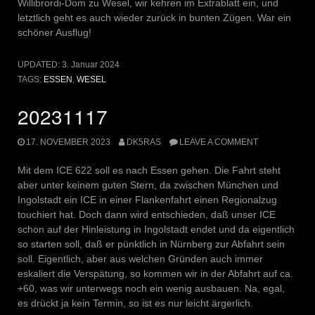
Willibrordi-Dom zu Wesel, wir kehren im Extrablatt ein, und
letztlich geht es auch wieder zurück in bunten Zügen. War ein
schöner Ausflug!
UPDATED:
3. Januar 2024
TAGS:
ESSEN
,
WESEL
20231117
17. NOVEMBER 2023
DK5RAS
LEAVE A COMMENT
Mit dem ICE 622 soll es nach Essen gehen. Die Fahrt steht
aber unter keinem guten Stern, da zwischen München und
Ingolstadt ein ICE in einer Flankenfahrt einen Regionalzug
touchiert hat. Doch dann wird entschieden, daß unser ICE
schon auf der Hinleistung in Ingolstadt endet und da eigentlich
so starten soll, daß er pünktlich in Nürnberg zur Abfahrt sein
soll. Eigentlich, aber aus welchen Gründen auch immer
eskaliert die Verspätung, so kommen wir in der Abfahrt auf ca.
+60, was wir unterwegs noch ein wenig ausbauen. Na, egal,
es drückt ja kein Termin, so ist es nur leicht ärgerlich.