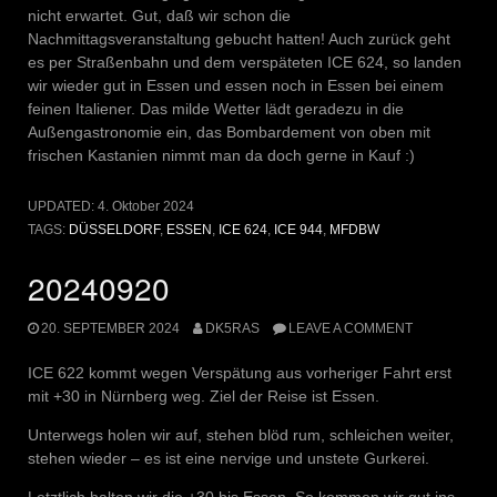
nicht erwartet. Gut, daß wir schon die
Nachmittagsveranstaltung gebucht hatten! Auch zurück geht
es per Straßenbahn und dem verspäteten ICE 624, so landen
wir wieder gut in Essen und essen noch in Essen bei einem
feinen Italiener. Das milde Wetter lädt geradezu in die
Außengastronomie ein, das Bombardement von oben mit
frischen Kastanien nimmt man da doch gerne in Kauf :)
UPDATED:
4. Oktober 2024
TAGS:
DÜSSELDORF
,
ESSEN
,
ICE 624
,
ICE 944
,
MFDBW
20240920
20. SEPTEMBER 2024
DK5RAS
LEAVE A COMMENT
ICE 622 kommt wegen Verspätung aus vorheriger Fahrt erst
mit +30 in Nürnberg weg. Ziel der Reise ist Essen.
Unterwegs holen wir auf, stehen blöd rum, schleichen weiter,
stehen wieder – es ist eine nervige und unstete Gurkerei.