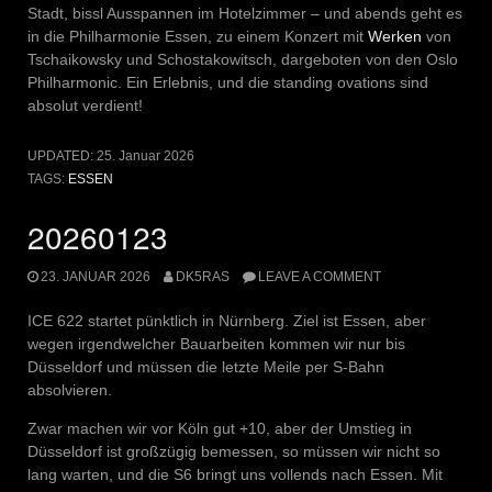
Stadt, bissl Ausspannen im Hotelzimmer – und abends geht es
in die Philharmonie Essen, zu einem Konzert mit
Werken
von
Tschaikowsky und Schostakowitsch, dargeboten von den Oslo
Philharmonic. Ein Erlebnis, und die standing ovations sind
absolut verdient!
UPDATED:
25. Januar 2026
TAGS:
ESSEN
20260123
23. JANUAR 2026
DK5RAS
LEAVE A COMMENT
ICE 622 startet pünktlich in Nürnberg. Ziel ist Essen, aber
wegen irgendwelcher Bauarbeiten kommen wir nur bis
Düsseldorf und müssen die letzte Meile per S-Bahn
absolvieren.
Zwar machen wir vor Köln gut +10, aber der Umstieg in
Düsseldorf ist großzügig bemessen, so müssen wir nicht so
lang warten, und die S6 bringt uns vollends nach Essen. Mit