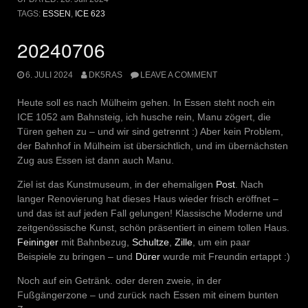
TAGS:
ESSEN
,
ICE 623
20240706
6. JULI 2024
DK5RAS
LEAVE A COMMENT
Heute soll es nach Mülheim gehen. In Essen steht noch ein
ICE 1052 am Bahnsteig, ich husche rein, Manu zögert, die
Türen gehen zu – und wir sind getrennt :) Aber kein Problem,
der Bahnhof in Mülheim ist übersichtlich, und im übernächsten
Zug aus Essen ist dann auch Manu.
Ziel ist das Kunstmuseum, in der ehemaligen
Post
. Nach
langer Renovierung hat dieses Haus wieder frisch eröffnet –
und das ist auf jeden Fall gelungen! Klassische Moderne und
zeitgenössische Kunst, schön präsentiert in einem tollen Haus.
Feininger
mit Bahnbezug,
Schultze
,
Zille
, um ein paar
Beispiele zu bringen – und
Dürer
wurde mit Freundin ertappt :)
Noch auf ein Getränk. oder deren zweie, in der
Fußgängerzone – und zurück nach Essen mit einem bunten