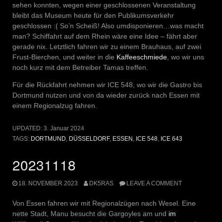
sehen konnten, wegen einer geschlossenen Veranstaltung
bleibt das Museum heute für den Publikumsverkehr
geschlossen :( So’n Scheiß! Also umdisponieren…was macht
man? Schiffahrt auf dem Rhein wäre eine Idee – fährt aber
gerade nix. Letztlich fahren wir zu einem Brauhaus, auf zwei
Frust-Bierchen, und weiter in die
Kaffeeschmiede
, wo wir uns
noch kurz mit dem Betreiber Tamas treffen.
Für die Rückfahrt nehmen wir ICE 548, wo wir die Gastro bis
Dortmund nutzen und von da wieder zurück nach Essen mit
einem Regionalzug fahren.
UPDATED:
3. Januar 2024
TAGS:
DORTMUND
,
DÜSSELDORF
,
ESSEN
,
ICE 548
,
ICE 643
20231118
18. NOVEMBER 2023
DK5RAS
LEAVE A COMMENT
Von Essen fahren wir mit Regionalzügen nach Wesel. Eine
nette Stadt, Manu besucht die Gargoyles am und
im