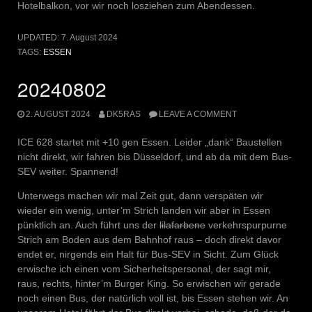
Hotelbalkon, vor wir noch losziehen zum Abendessen.
UPDATED:
7. August 2024
TAGS:
ESSEN
20240802
2. AUGUST 2024
DK5RAS
LEAVE A COMMENT
ICE 628 startet mit +10 gen Essen. Leider „dank“ Baustellen
nicht direkt, wir fahren bis Düsseldorf, und ab da mit dem Bus-
SEV weiter. Spannend!
Unterwegs machen wir mal Zeit gut, dann verspäten wir
wieder ein wenig, unter’m Strich landen wir aber in Essen
pünktlich an. Auch führt uns der
lilafarbene
verkehrspurpurne
Strich am Boden aus dem Bahnhof raus – doch direkt davor
endet er, nirgends ein Halt für Bus-SEV in Sicht. Zum Glück
erwische ich einen vom Sicherheitspersonal, der sagt mir,
raus, rechts, hinter’m Burger King. So erwischen wir gerade
noch einen Bus, der natürlich voll ist, bis Essen stehen wir. An