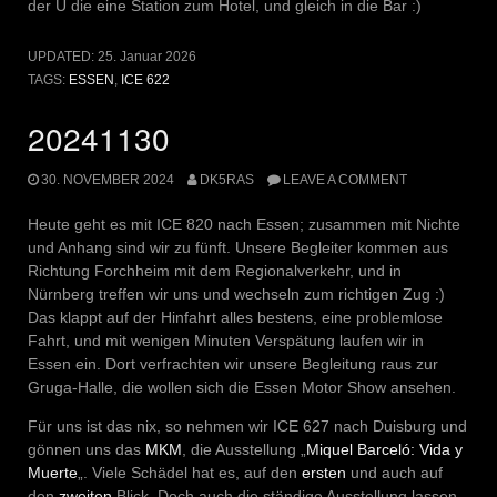
der U die eine Station zum Hotel, und gleich in die Bar :)
UPDATED:
25. Januar 2026
TAGS:
ESSEN
,
ICE 622
20241130
30. NOVEMBER 2024
DK5RAS
LEAVE A COMMENT
Heute geht es mit ICE 820 nach Essen; zusammen mit Nichte
und Anhang sind wir zu fünft. Unsere Begleiter kommen aus
Richtung Forchheim mit dem Regionalverkehr, und in
Nürnberg treffen wir uns und wechseln zum richtigen Zug :)
Das klappt auf der Hinfahrt alles bestens, eine problemlose
Fahrt, und mit wenigen Minuten Verspätung laufen wir in
Essen ein. Dort verfrachten wir unsere Begleitung raus zur
Gruga-Halle, die wollen sich die Essen Motor Show ansehen.
Für uns ist das nix, so nehmen wir ICE 627 nach Duisburg und
gönnen uns das
MKM
, die Ausstellung „
Miquel Barceló: Vida y
Muerte
„. Viele Schädel hat es, auf den
ersten
und auch auf
den
zweiten
Blick. Doch auch die ständige Ausstellung lassen