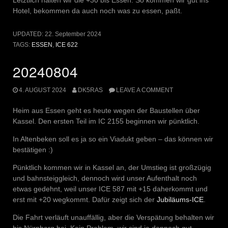
Letztlich halten wir die +30 bis Essen. So kommen wir gut ins
Hotel, bekommen da auch noch was zu essen, paßt.
UPDATED:
22. September 2024
TAGS:
ESSEN
,
ICE 622
20240804
4. AUGUST 2024
DK5RAS
LEAVE A COMMENT
Heim aus Essen geht es heute wegen der Baustellen über
Kassel. Den ersten Teil im IC 2155 beginnen wir pünktlich.
In Altenbeken soll es ja so ein Viadukt geben – das können wir
bestätigen :)
Pünktlich kommen wir in Kassel an, der Umstieg ist großzügig
und bahnsteiggleich, dennoch wird unser Aufenthalt noch
etwas gedehnt, weil unser ICE 587 mit +15 daherkommt und
erst mit +20 wegkommt. Dafür zeigt sich der
Jubiläums-ICE
.
Die Fahrt verläuft unauffällig, aber die Verspätung behalten wir