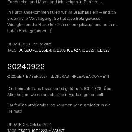
Forchheim, und Manu und ich steigen in Fürth aus.
In Fürth angekommen fallen wir im Brauhaus ein – endlich
ordentliche Verpflegung! So hat also trotz gewisser
Widrigkeiten die Reise letztlich schon geklappt und auch ein
gutes Ende gefunden :)
UPDATED:
13. Januar 2025
TAGS:
DUISBURG
,
ESSEN
,
IC 2200
,
ICE 627
,
ICE 727
,
ICE 820
20240922
22. SEPTEMBER 2024
DK5RAS
LEAVE A COMMENT
Die Heimfahrt aus Essen erledigt für uns ICE 1223. Über
Altenbeken, wo es angeblich ein Viadukt geben soll.
Läuft alles problemlos, so kommen wir gut wieder in die
Heimat!
UPDATED:
4. Oktober 2024
TAGS:
ESSEN
,
ICE 1223
,
VIADUKT