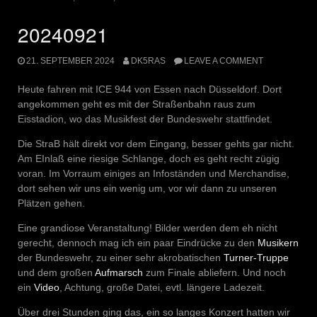
20240921
21. SEPTEMBER 2024
DK5RAS
LEAVE A COMMENT
Heute fahren mit ICE 944 von Essen nach Düsseldorf. Dort
angekommen geht es mit der Straßenbahn raus zum
Eisstadion, wo das Musikfest der Bundeswehr stattfindet.
Die StraB hält direkt vor dem Eingang, besser gehts gar nicht.
Am EInlaß eine riesige Schlange, doch es geht recht zügig
voran. Im Vorraum einiges an Infoständen und Merchandise,
dort sehen wir uns ein wenig um, vor wir dann zu unseren
Plätzen gehen.
Eine grandiose Veranstaltung! Bilder werden dem eh nicht
gerecht, dennoch mag ich ein paar Eindrücke zu den
Musikern
der Bundeswehr, zu einer sehr akrobatischen
Turner-Truppe
und dem großen
Aufmarsch
zum Finale abliefern. Und noch
ein
Video
, Achtung, große Datei, evtl. längere Ladezeit.
Über drei Stunden ging das, ein so langes Konzert hatten wir