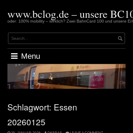
Skip
to
www.bclog.de – unsere BC10
content
oder: 100% mobility – wirklich? Zwei BahnCard 100 und unsere Erl
Menu
Schlagwort:
Essen
20260125
25. JANUAR 2026
DK5RAS
LEAVE A COMMENT