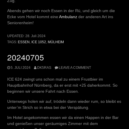
Zug.
Abends gehen wir noch Essen in der Rü, und gleich um die
Ecke vom Hotel kommt eine
Ambulanz
der anderen Art ins
Seniorenheim!
UPDATED:
28. Juli 2024
TAGS:
ESSEN
,
ICE 1052
,
MÜLHEIM
20240705
5. JULI 2024
DK5RAS
LEAVE A COMMENT
ICE 624 zwingt uns schon mal zu einem Frustbier im
Hauptbahnhof Nürnberg, da er erst mit +25 daherkommt. So
beginnen wir unsere Fahrt nach Essen.
Unterwegs holen wir auf, trödeln dann wieder rum, so bleibt es
unter’m Strich so in etwa bei der Verspätung.
Im Hotel angekommen essen wir da einen Happen in der Bar
und genießen unser geräumiges Zimmer mit dem