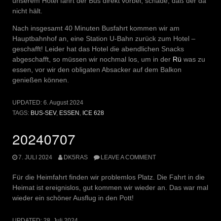
unserem Hotel fährt der Bus direkt vorbei, schade, daß der da
nicht hält.
Nach insgesamt 40 Minuten Busfahrt kommen wir am
Hauptbahnhof an, eine Station U-Bahn zurück zum Hotel –
geschafft! Leider hat das Hotel die abendlichen Snacks
abgeschafft, so müssen wir nochmal los, um in der
Rü
was zu
essen, vor wir den obligaten Absacker auf dem Balkon
genießen können.
UPDATED:
6. August 2024
TAGS:
BUS-SEV
,
ESSEN
,
ICE 628
20240707
7. JULI 2024
DK5RAS
LEAVE A COMMENT
Für die Heimfahrt finden wir problemlos Platz. Die Fahrt in die
Heimat ist ereignislos, gut kommen wir wieder an. Das war mal
wieder ein schöner Ausflug in den Pott!
UPDATED:
28. Juli 2024