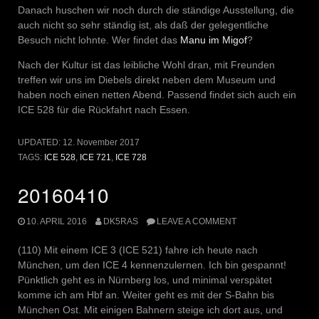
Danach huschen wir noch durch die ständige Ausstellung, die
auch nicht so sehr ständig ist, als daß der gelegentliche
Besuch nicht lohnte. Wer findet das
Manu im Migof
?
Nach der Kultur ist das leibliche Wohl dran, mit Freunden
treffen wir uns im Diebels direkt neben dem Museum und
haben noch einen netten Abend. Passend findet sich auch ein
ICE 528 für die Rückfahrt nach Essen.
UPDATED:
12. November 2017
TAGS:
ICE 528
,
ICE 721
,
ICE 728
20160410
10. APRIL 2016
DK5RAS
LEAVE A COMMENT
(110) Mit einem ICE 3 (ICE 521) fahre ich heute nach
München, um den ICE 4 kennenzulernen. Ich bin gespannt!
Pünktlich geht es in Nürnberg los, und minimal verspätet
komme ich am Hbf an. Weiter geht es mit der S-Bahn bis
München Ost. Mit einigen Bahnern steige ich dort aus, und