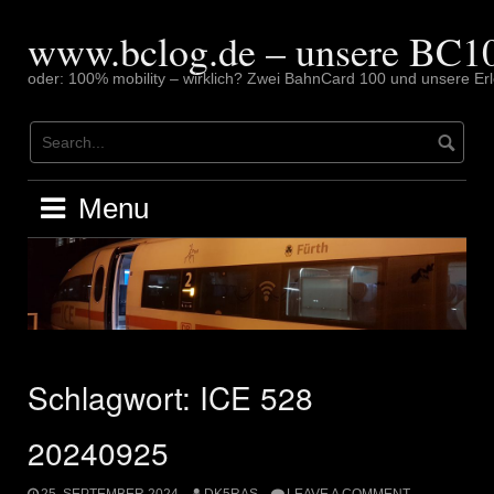
Skip
to
www.bclog.de – unsere BC10
content
oder: 100% mobility – wirklich? Zwei BahnCard 100 und unsere Erl
Menu
Schlagwort:
ICE 528
20240925
25. SEPTEMBER 2024
DK5RAS
LEAVE A COMMENT