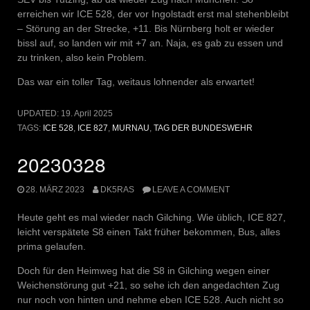
erreichen wir ICE 528, der vor Ingolstadt erst mal stehenbleibt
– Störung an der Strecke, +11. Bis Nürnberg holt er wieder
bissl auf, so landen wir mit +7 an. Naja, es gab zu essen und
zu trinken, also kein Problem.
Das war ein toller Tag, weitaus lohnender als erwartet!
UPDATED:
19. April 2025
TAGS:
ICE 528
,
ICE 827
,
MURNAU
,
TAG DER BUNDESWEHR
20230328
28. MÄRZ 2023
DK5RAS
LEAVE A COMMENT
Heute geht es mal wieder nach Gilching. Wie üblich, ICE 827,
leicht verspätete S8 einen Takt früher bekommen, Bus, alles
prima gelaufen.
Doch für den Heimweg hat die S8 in Gilching wegen einer
Weichenstörung gut +21, so sehe ich den angedachten Zug
nur noch von hinten und nehme eben ICE 528. Auch nicht so