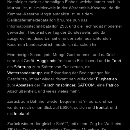
Nachfolger meiner ehemaligen Einheit, welche immer noch in
Murnau ist, nur mittlerweie in der Werdenfels-Kaserne, da die
Kemmel-Kaserne längst aufgelöst ist. Aus dem
Gebirgsfernmeldebataillon 8 wurde nun das
Informationstechnikbataillon 293, und die Technik ist moderner
geworden. Heute ist der Tag der Bundeswehr, und da
ausgerechnet diese Einheit eine der zehn ausrichtenden
Kasernen bundesweit ist, mußte ich da schon hin.
Eine riesige Schau, jede Menge Gastronomie, und natürlich
sehr viel Gerät.
Hägglunds
frech ums Eck linsend und in
Fahrt
,
ein
Störtrupp
zum Stören von Funkzeugs, ein
Wettersondentrupp
zur Erkundung der Bedingungen für
Geschütze, immer wieder riskant nah wirkender
Flugbetrieb
zum
Absetzen
der
Fallschirmspringer
,
SATCOM
, eine
Patriot
-
Abschußeinheit, und vieles vieles mehr.
Zurück zum Bahnhof wieder bequem mit Y-Tours, und wir
werden noch einen Blick auf E6904,
seitlich
und
frontal
, und
mit
Infotafel
.
Zurück wieder der gleiche Sch*#*, mit einem Zug bis Weilheim,
SEV bis Tutzing, ab da wieder Zug nach München. So