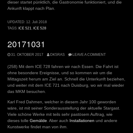
dieser startet pünktlich, die Gastronomie funktioniert, und die
Ankunft klappt nach Plan.
UPDATED:
12. Juli 2018
TAGS:
ICE 521
,
ICE 528
20171031
31. OKTOBER 2017
DK5RAS
LEAVE A COMMENT
(258) Mit dem ICE 728 fahren wir nach Essen. Die Fahrt ist
ohne besondere Ereignisse, und so kommen wir um die
Mittagszeit herum am Ziel an. Schnell die Unterkunft beziehen,
und weiter mit dem ICE 721 nach Duisburg, wo wir mal wieder
das MKM besuchen.
Karl Fred Dahmen, welcher in diesem Jahr 100 geworden
wäre, ist mit seiner Sonderausstellung der aktuelle Stargast.
Viele schöne Werke mit teils sehr pastösem Auftrag, wie
dieses tolle
Gemälde
. Aber auch
Installationen
und andere
Kunstwerke findet man von ihm.