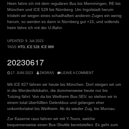
Heim fahre ich mit dem regulären Bus bis Memmingen, RE bis
München und ICE 528 bis Nürnberg. Um Ingolstadt herum
trödeln wir wegen eines schadhaften anderen Zuges ein wenig
herum, so werden es dann in Nürnberg gut +15, und vollends
heim fahre ich mit der U-Bahn.
UPDATED:
9. Juli 2023
TAGS:
HTG
,
ICE 528
,
ICE 989
20230617
17. JUNI 2023
DK5RAS
LEAVE A COMMENT
Mit iCE 827 fahren wir heute bis München. Dort steigen wir um
in die Werdenfelsbahn, die dummerweise heute nur bis
Tutzing fährt. Von da bis Weilheim Bus-SEV, so stehen wir in
einem total überfüllten Gelenkbus und gelangen eher
unkomfortabel bis Weilheim. Ab da wieder Zug, bis Murnau.
Zur Kaserne raus fahren wir mit Y-Tours, welche
bequemerweise einen Bus-Shuttle bereitstellen. Es geht zum