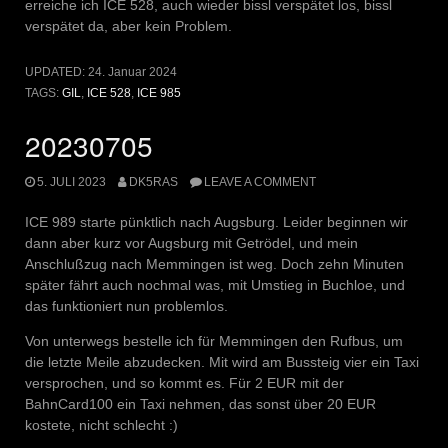
erreiche ich ICE 528, auch wieder bissl verspätet los, bissl
verspätet da, aber kein Problem.
UPDATED:
24. Januar 2024
TAGS:
GIL
,
ICE 528
,
ICE 985
20230705
5. JULI 2023
DK5RAS
LEAVE A COMMENT
ICE 989 starte pünktlich nach Augsburg. Leider beginnen wir
dann aber kurz vor Augsburg mit Getrödel, und mein
Anschlußzug nach Memmingen ist weg. Doch zehn Minuten
später fährt auch nochmal was, mit Umstieg in Buchloe, und
das funktioniert nun problemlos.
Von unterwegs bestelle ich für Memmingen den Rufbus, um
die letzte Meile abzudecken. Mit wird am Bussteig vier ein Taxi
versprochen, und so kommt es. Für 2 EUR mit der
BahnCard100 ein Taxi nehmen, das sonst über 20 EUR
kostete, nicht schlecht :)