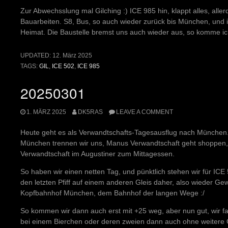
Zur Abwechsslung mal Gilching :) ICE 985 hin, klappt alles, all
Bauarbeiten. S8, Bus, so auch wieder zurück bis München, und i
Heimat. Die Baustelle bremst uns auch wieder aus, so komme ic
UPDATED:
12. März 2025
TAGS:
GIL
,
ICE 502
,
ICE 985
20250301
1. MÄRZ 2025
DK5RAS
LEAVE A COMMENT
Heute geht es als Verwandtschafts-Tagesausflug nach München. H
München trennen wir uns, Manus Verwandtschaft geht shoppen, u
Verwandtschaft im Augustiner zum Mittagessen.
So haben wir einen netten Tag, und pünktlich stehen wir für ICE
den letzten Pfiff auf einem anderen Gleis daher, also wieder G
Kopfbahnhof München, dem Bahnhof der langen Wege :/
So kommen wir dann auch erst mit +25 weg, aber nun gut, wir fa
bei einem Bierchen oder deren zweien dann auch ohne weitere