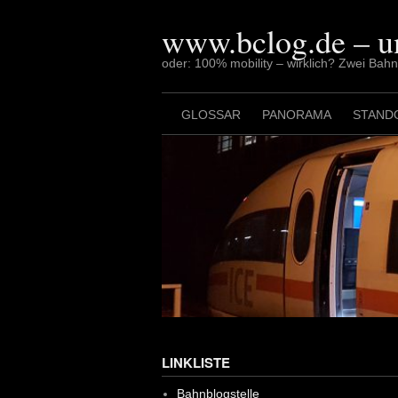
Skip
to
www.bclog.de – u
content
oder: 100% mobility – wirklich? Zwei Bah
GLOSSAR
PANORAMA
STAND
LINKLISTE
Bahnblogstelle