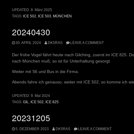
UPDATED:
8. März 2025
TAGS:
ICE 502
,
ICE 503
,
MÜNCHEN
20240430
30. APRIL 2024
DK5RAS
LEAVE A COMMENT
Der frühe Vogel fährt heute nach Gilching, zuerst im ICE 825. Dor
nach München muß, so ist für Unterhaltung gesorgt.
Weiter mit S6 und Bus in die Firma.
Abends fahre ich genauso, weiter mit ICE 502, so komme ich wi
UPDATED:
9. Mai 2024
TAGS:
GIL
,
ICE 502
,
ICE 825
20231205
5. DEZEMBER 2023
DK5RAS
LEAVE A COMMENT