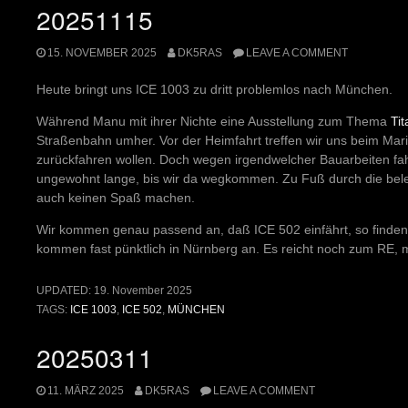
20251115
15. NOVEMBER 2025
DK5RAS
LEAVE A COMMENT
Heute bringt uns ICE 1003 zu dritt problemlos nach München.
Während Manu mit ihrer Nichte eine Ausstellung zum Thema
Tit
Straßenbahn umher. Vor der Heimfahrt treffen wir uns beim Mar
zurückfahren wollen. Doch wegen irgendwelcher Bauarbeiten fah
ungewohnt lange, bis wir da wegkommen. Zu Fuß durch die bel
auch keinen Spaß machen.
Wir kommen genau passend an, daß ICE 502 einfährt, so finden 
kommen fast pünktlich in Nürnberg an. Es reicht noch zum RE, m
UPDATED:
19. November 2025
TAGS:
ICE 1003
,
ICE 502
,
MÜNCHEN
20250311
11. MÄRZ 2025
DK5RAS
LEAVE A COMMENT