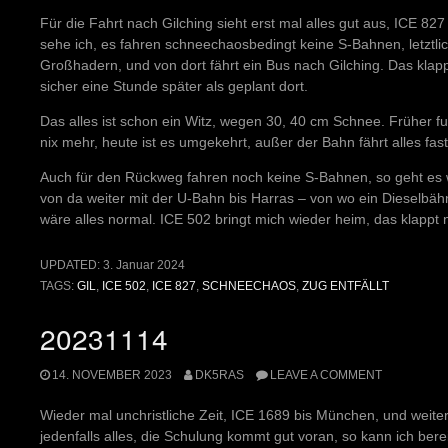
Für die Fahrt nach Gilching sieht erst mal alles gut aus, ICE 8
sehe ich, es fahren schneechaosbedingt keine S-Bahnen, letztli
Großhadern, und von dort fährt ein Bus nach Gilching. Das klappt 
sicher eine Stunde später als geplant dort.
Das alles ist schon ein Witz, wegen 30, 40 cm Schnee. Früher f
nix mehr, heute ist es umgekehrt, außer der Bahn fährt alles fast
Auch für den Rückweg fahren noch keine S-Bahnen, so geht es
von da weiter mit der U-Bahn bis Harras – von wo ein Dieselbäh
wäre alles normal. ICE 502 bringt mich wieder heim, das klappt n
UPDATED:
3. Januar 2024
TAGS:
GIL
,
ICE 502
,
ICE 827
,
SCHNEECHAOS
,
ZUG ENTFÄLLT
20231114
14. NOVEMBER 2023
DK5RAS
LEAVE A COMMENT
Wieder mal unchristliche Zeit, ICE 1689 bis München, und weiter 
jedenfalls alles, die Schulung kommt gut voran, so kann ich bere