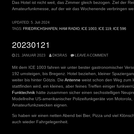
Das Hotel ist nicht weit, das Zimmer gleich bezogen. Ziel der R
Amateurfunkmesse, auf der wir das Wochenende verbringen we
UPDATED:
5. Juli 2024
TAGS:
FRIEDRICHSHAFEN
,
HAM RADIO
,
ICE 1003
,
ICE 119
,
ICE 596
20230121
21. JANUAR 2023
DK5RAS
LEAVE A COMMENT
Mit dem ICE 1003 fahren wir unter bester gastronomischer Vers
192 umsteigen, bis Bregenz. Hotel beziehen, kleiner Spazierga
weiter bis hinter Götzis. Die
Antenne
weist schon den Weg zum l
stattfinden wird, ein kleines, aber feines Treffen einiger funkve
Funktechnik
hätte zusammen sicher einen sechsstelligen Neuprei
Modellreihe US-amerikanischer Polizeifunkgeräte von Motorola, 
Amateurfunkzwecken eignen.
So haben wir einen netten Abend bei Bier, Pizza und viel Klönsc
auch wieder Fahrgelegenheit.