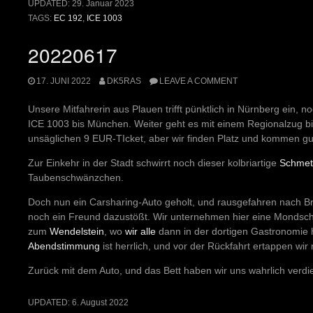
UPDATED:
29. Januar 2023
TAGS:
EC 192
,
ICE 1003
20220617
17. JUNI 2022
DK5RAS
LEAVE A COMMENT
Unsere Mitfahrerin aus Plauen trifft pünktlich in Nürnberg ein, no
ICE 1003 bis München. Weiter geht es mit einem Regionalzug bi
unsäglichen 9 EUR-TIcket, aber wir finden Platz und kommen gu
Zur Einkehr in der Stadt schwirrt noch dieser kolbriartige
Schmett
Taubenschwänzchen.
Doch nun ein Carsharing-Auto geholt, und rausgefahren nach B
noch ein Freund dazustößt. Wir unternehmen hier eine Mondsc
zum
Wendelstein
, wo
wir
alle
dann in der dortigen Gastronomie 
Abendstimmung
ist herrlich, und vor der Rückfahrt ertappen wi
Zurück mit dem Auto, und das Bett haben wir uns wahrlich verdi
UPDATED:
6. August 2022