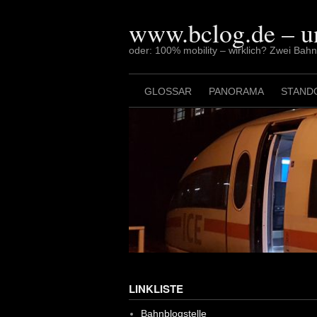
Skip
to
www.bclog.de – u
content
oder: 100% mobility – wirklich? Zwei Bah
GLOSSAR
PANORAMA
STAND
LINKLISTE
Bahnblogstelle