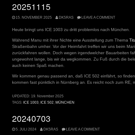
20251115
15. NOVEMBER 2025
DK5RAS
LEAVE A COMMENT
Heute bringt uns ICE 1003 zu dritt problemlos nach München.
Während Manu mit ihrer Nichte eine Ausstellung zum Thema
Tit
Straßenbahn umher. Vor der Heimfahrt treffen wir uns beim Mar
zurückfahren wollen. Doch wegen irgendwelcher Bauarbeiten fah
ungewohnt lange, bis wir da wegkommen. Zu Fuß durch die bel
auch keinen Spaß machen.
Wir kommen genau passend an, daß ICE 502 einfährt, so finden 
kommen fast pünktlich in Nürnberg an. Es reicht noch zum RE, m
UPDATED:
19. November 2025
TAGS:
ICE 1003
,
ICE 502
,
MÜNCHEN
20240703
5. JULI 2024
DK5RAS
LEAVE A COMMENT