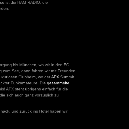
eise ist die HAM RADIO, die
rden.
orgung bis München, wo wir in den EC
ng zum See, dann fahren wir mit Freunden
uxuriösen Clubheim, wo der
APX
Summit
rrückter Funkamateure. Die
gesammelte
s! APX steht übrigens einfach für die
die sich auch ganz vorzüglich zu
hnack, und zurück ins Hotel haben wir