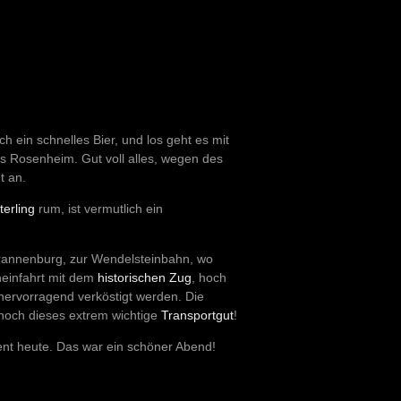
ch ein schnelles Bier, und los geht es mit
s Rosenheim. Gut voll alles, wegen des
t an.
erling
rum, ist vermutlich ein
rannenburg, zur Wendelsteinbahn, wo
heinfahrt mit dem
historischen Zug
, hoch
hervorragend verköstigt werden. Die
r noch dieses extrem wichtige
Transportgut
!
ent heute. Das war ein schöner Abend!