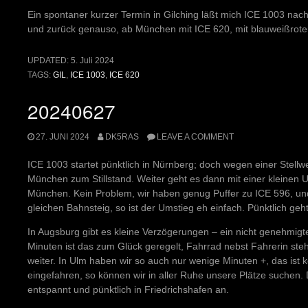
Ein spontaner kurzer Termin in Gilching läßt mich ICE 1003 na
und zurück genauso, ab München mit ICE 620, mit blauweißrot
UPDATED:
5. Juli 2024
TAGS:
GIL
,
ICE 1003
,
ICE 620
20240627
27. JUNI 2024
DK5RAS
LEAVE A COMMENT
ICE 1003 startet pünktlich in Nürnberg; doch wegen einer Stell
München zum Stillstand. Weiter geht es dann mit einer kleinen U
München. Kein Problem, wir haben genug Puffer zu ICE 596, u
gleichen Bahnsteig, so ist der Umstieg eh einfach. Pünktlich geh
In Augsburg gibt es kleine Verzögerungen – ein nicht genehmig
Minuten ist das zum Glück geregelt, Fahrrad nebst Fahrerin s
weiter. In Ulm haben wir so auch nur wenige Minuten +, das ist k
eingefahren, so können wir in aller Ruhe unsere Plätze suchen.
entspannt und pünktlich in Friedrichshafen an.