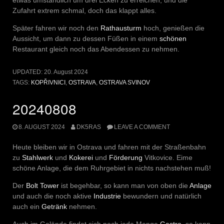
etwas umständlich um drei Ecken zu erreichen, und die
Zufahrt extrem schmal, doch das klappt alles.
Später fahren wir noch den
Rathausturm
hoch, genießen die
Aussicht, um dann zu dessen Füßen in einem
schönen
Restaurant gleich noch das Abendessen zu nehmen.
UPDATED:
20. August 2024
TAGS:
KOPŘIVNICI
,
OSTRAVA
,
OSTRAVA SVINOV
20240808
8. AUGUST 2024
DK5RAS
LEAVE A COMMENT
Heute bleiben wir in Ostrava und fahren mit der Straßenbahn
zu
Stahlwerk
und
Kokerei
und
Förderung
Vitkovice. Eime
schöne Anlage, die dem Ruhrgebiet in nichts nachstehen muß!
Der
Bolt Tower
ist begehbar, so kann man von oben die
Anlage
und auch die noch aktive
Industrie
bewundern und natürlich
auch ein
Getränk
nehmen.