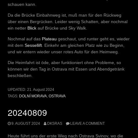
schauen kann.
Da die Brücke Einbahnweg ist, muß man für den Rückweg
über einen Bergrücken. Leider wenig Schatten, aber nochmal
ein netter
Blick
auf Brücke und Sky Walk.
Nochmal auf das
Plateau
geschaut, und runter geht es, wieder
mit dem
Sessellift
. Einkehr am gleichen Platz wie zu Beginn,
und wir entern wieder unser rotes Auto für den Heimweg.
Die Heimfahrt ist öde, aber funktioniert ohne Probleme, so
können wir den Tag in Ostrava mit Essen und Abendgetränk
beschließen.
UPDATED:
21. August 2024
TAGS:
DOLNÍ MORAVA
,
OSTRAVA
20240809
9. AUGUST 2024
DK5RAS
LEAVE A COMMENT
Heute führt uns der erste Weg nach Ostrava Svinov, wo die