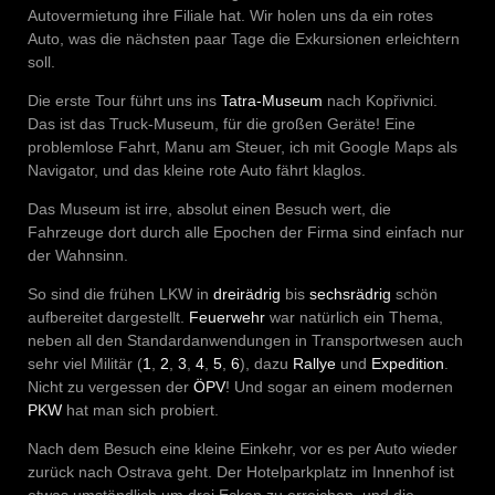
Autovermietung ihre Filiale hat. Wir holen uns da ein rotes
Auto, was die nächsten paar Tage die Exkursionen erleichtern
soll.
Die erste Tour führt uns ins
Tatra-Museum
nach Kopřivnici.
Das ist das Truck-Museum, für die großen Geräte! Eine
problemlose Fahrt, Manu am Steuer, ich mit Google Maps als
Navigator, und das kleine rote Auto fährt klaglos.
Das Museum ist irre, absolut einen Besuch wert, die
Fahrzeuge dort durch alle Epochen der Firma sind einfach nur
der Wahnsinn.
So sind die frühen LKW in
dreirädrig
bis
sechsrädrig
schön
aufbereitet dargestellt.
Feuerwehr
war natürlich ein Thema,
neben all den Standardanwendungen in Transportwesen auch
sehr viel Militär (
1
,
2
,
3
,
4
,
5
,
6
), dazu
Rallye
und
Expedition
.
Nicht zu vergessen der
ÖPV
! Und sogar an einem modernen
PKW
hat man sich probiert.
Nach dem Besuch eine kleine Einkehr, vor es per Auto wieder
zurück nach Ostrava geht. Der Hotelparkplatz im Innenhof ist