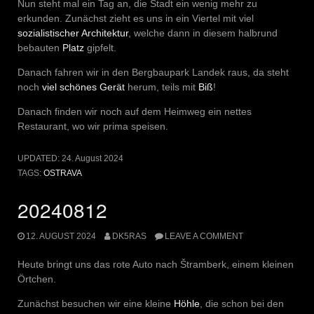
Nun steht mal ein Tag an, die Stadt ein wenig mehr zu
erkunden. Zunächst zieht es uns in ein Viertel mit viel
sozialistischer
Architektur
, welche dann in diesem halbrund
bebauten
Platz
gipfelt.
Danach fahren wir in den Bergbaupark Landek raus, da steht
noch
viel
schönes
Gerät
herum, teils mit
Biß
!
Danach finden wir noch auf dem Heimweg ein nettes
Restaurant, wo wir prima speisen.
UPDATED:
24. August 2024
TAGS:
OSTRAVA
20240812
12. AUGUST 2024
DK5RAS
LEAVE A COMMENT
Heute bringt uns das rote Auto nach Štramberk, einem kleinen
Örtchen.
Zunächst besuchen wir eine kleine
Höhle
, die schon bei den