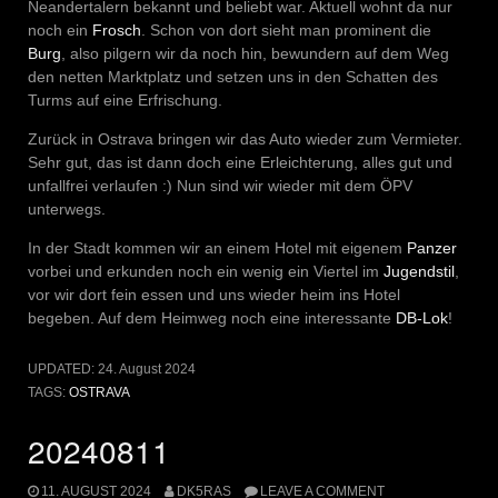
Neandertalern bekannt und beliebt war. Aktuell wohnt da nur
noch ein
Frosch
. Schon von dort sieht man prominent die
Burg
, also pilgern wir da noch hin, bewundern auf dem Weg
den netten Marktplatz und setzen uns in den Schatten des
Turms auf eine Erfrischung.
Zurück in Ostrava bringen wir das Auto wieder zum Vermieter.
Sehr gut, das ist dann doch eine Erleichterung, alles gut und
unfallfrei verlaufen :) Nun sind wir wieder mit dem ÖPV
unterwegs.
In der Stadt kommen wir an einem Hotel mit eigenem
Panzer
vorbei und erkunden noch ein wenig ein Viertel im
Jugendstil
,
vor wir dort fein essen und uns wieder heim ins Hotel
begeben. Auf dem Heimweg noch eine interessante
DB-Lok
!
UPDATED:
24. August 2024
TAGS:
OSTRAVA
20240811
11. AUGUST 2024
DK5RAS
LEAVE A COMMENT