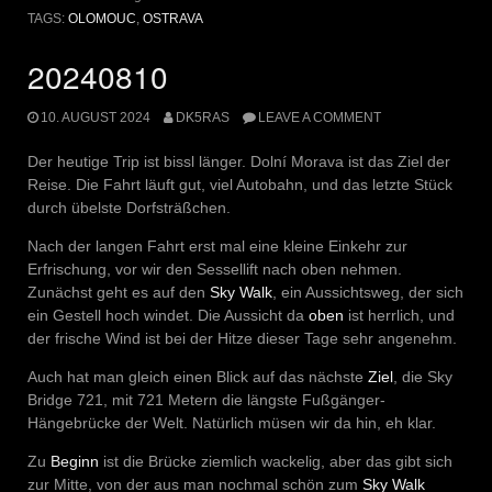
TAGS:
OLOMOUC
,
OSTRAVA
20240810
10. AUGUST 2024
DK5RAS
LEAVE A COMMENT
Der heutige Trip ist bissl länger. Dolní Morava ist das Ziel der
Reise. Die Fahrt läuft gut, viel Autobahn, und das letzte Stück
durch übelste Dorfsträßchen.
Nach der langen Fahrt erst mal eine kleine Einkehr zur
Erfrischung, vor wir den Sessellift nach oben nehmen.
Zunächst geht es auf den
Sky Walk
, ein Aussichtsweg, der sich
ein Gestell hoch windet. Die Aussicht da
oben
ist herrlich, und
der frische Wind ist bei der Hitze dieser Tage sehr angenehm.
Auch hat man gleich einen Blick auf das nächste
Ziel
, die Sky
Bridge 721, mit 721 Metern die längste Fußgänger-
Hängebrücke der Welt. Natürlich müsen wir da hin, eh klar.
Zu
Beginn
ist die Brücke ziemlich wackelig, aber das gibt sich
zur Mitte, von der aus man nochmal schön zum
Sky Walk