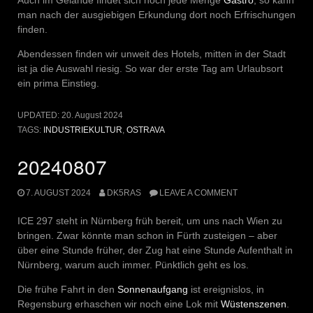
Auch im Gelände findet sich noch jede Menge
Gastro
, so kann
man nach der ausgiebigen Erkundung dort noch Erfrischungen
finden.
Abendessen finden wir unweit des Hotels, mitten in der Stadt
ist ja die Auswahl riesig. So war der erste Tag am Urlaubsort
ein prima Einstieg.
UPDATED:
20. August 2024
TAGS:
INDUSTRIEKULTUR
,
OSTRAVA
20240807
7. AUGUST 2024
DK5RAS
LEAVE A COMMENT
ICE 297 steht in Nürnberg früh bereit, um uns nach Wien zu
bringen. Zwar könnte man schon in Fürth zusteigen – aber
über eine Stunde früher, der Zug hat eine Stunde Aufenthalt in
Nürnberg, warum auch immer. Pünktlich geht es los.
Die frühe Fahrt in den
Sonnenaufgang
ist ereignislos, in
Regensburg erhaschen wir noch eine Lok mit
Wüstenszenen
.