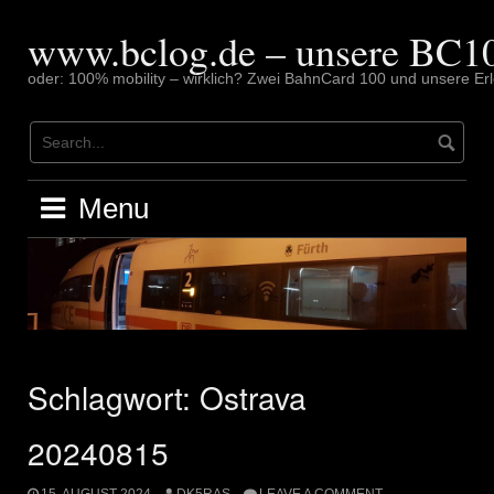
Skip
to
www.bclog.de – unsere BC10
content
oder: 100% mobility – wirklich? Zwei BahnCard 100 und unsere Erl
Menu
Schlagwort:
Ostrava
20240815
15. AUGUST 2024
DK5RAS
LEAVE A COMMENT