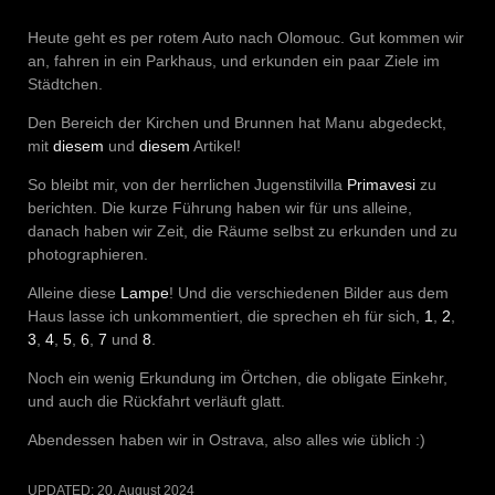
Heute geht es per rotem Auto nach Olomouc. Gut kommen wir
an, fahren in ein Parkhaus, und erkunden ein paar Ziele im
Städtchen.
Den Bereich der Kirchen und Brunnen hat Manu abgedeckt,
mit
diesem
und
diesem
Artikel!
So bleibt mir, von der herrlichen Jugenstilvilla
Primavesi
zu
berichten. Die kurze Führung haben wir für uns alleine,
danach haben wir Zeit, die Räume selbst zu erkunden und zu
photographieren.
Alleine diese
Lampe
! Und die verschiedenen Bilder aus dem
Haus lasse ich unkommentiert, die sprechen eh für sich,
1
,
2
,
3
,
4
,
5
,
6
,
7
und
8
.
Noch ein wenig Erkundung im Örtchen, die obligate Einkehr,
und auch die Rückfahrt verläuft glatt.
Abendessen haben wir in Ostrava, also alles wie üblich :)
UPDATED:
20. August 2024