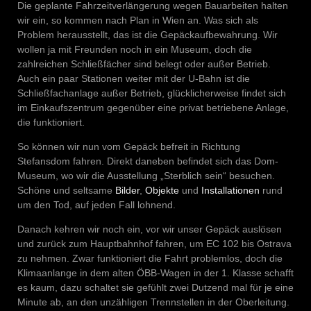
Die geplante Fahrzeitverlängerung wegen Bauarbeiten halten
wir ein, so kommen nach Plan in Wien an. Was sich als
Problem herausstellt, das ist die Gepäckaufbewahrung. Wir
wollen ja mit Freunden noch in ein Museum, doch die
zahlreichen Schließfächer sind belegt oder außer Betrieb.
Auch ein paar Stationen weiter mit der U-Bahn ist die
Schließfachanlage außer Betrieb, glücklicherweise findet sich
im Einkaufszentrum gegenüber eine privat betriebene Anlage,
die funktioniert.
So können wir nun vom Gepäck befreit in Richtung
Stefansdom fahren. Direkt daneben befindet sich das Dom-
Museum, wo wir die Ausstellung „Sterblich sein“ besuchen.
Schöne und seltsame
Bilder
,
Objekte
und
Installationen
rund
um den Tod, auf jeden Fall lohnend.
Danach kehren wir noch ein, vor wir unser Gepäck auslösen
und zurück zum Hauptbahnhof fahren, um EC 102 bis Ostrava
zu nehmen. Zwar funktioniert die Fahrt problemlos, doch die
Klimaanlange in dem alten ÖBB-Wagen in der 1. Klasse schafft
es kaum, dazu schaltet sie gefühlt zwei Dutzend mal für je eine
Minute ab, an den unzähligen Trennstellen in der Oberleitung.