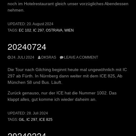
noch im Hotelrestaurant gleich unser vorzügliches Abendessen
nehmen.
UPDATED:
20. August 2024
TAGS:
EC 102
,
IC 297
,
OSTRAVA
,
WIEN
20240724
24. JULI 2024
DK5RAS
LEAVE A COMMENT
Die Tour nach Gilching beginnt heute mal ungewöhnlich mit IC
297 ab Fürth. In Nürnberg dann weiter mit dem ICE 825, Ab
München S8 und Bus. Läuft.
Zurück genauso, nur der ICE hat die Nummer 1002. Das
klappt alles, gut komme ich wieder daheim an.
UPDATED:
28. Juli 2024
TAGS:
GIL
,
IC 297
,
ICE 825
20240224