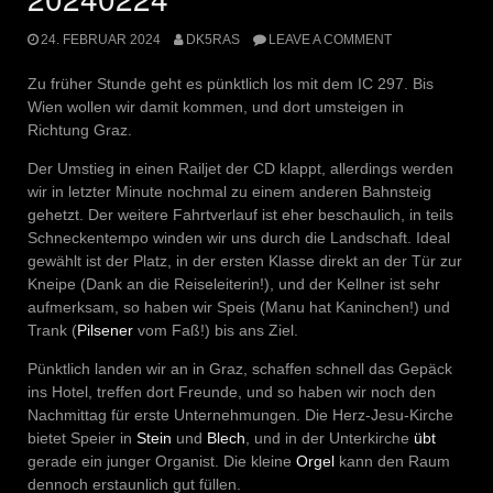
24. FEBRUAR 2024
DK5RAS
LEAVE A COMMENT
Zu früher Stunde geht es pünktlich los mit dem IC 297. Bis
Wien wollen wir damit kommen, und dort umsteigen in
Richtung Graz.
Der Umstieg in einen Railjet der CD klappt, allerdings werden
wir in letzter Minute nochmal zu einem anderen Bahnsteig
gehetzt. Der weitere Fahrtverlauf ist eher beschaulich, in teils
Schneckentempo winden wir uns durch die Landschaft. Ideal
gewählt ist der Platz, in der ersten Klasse direkt an der Tür zur
Kneipe (Dank an die Reiseleiterin!), und der Kellner ist sehr
aufmerksam, so haben wir Speis (Manu hat Kaninchen!) und
Trank (
Pilsener
vom Faß!) bis ans Ziel.
Pünktlich landen wir an in Graz, schaffen schnell das Gepäck
ins Hotel, treffen dort Freunde, und so haben wir noch den
Nachmittag für erste Unternehmungen. Die Herz-Jesu-Kirche
bietet Speier in
Stein
und
Blech
, und in der Unterkirche
übt
gerade ein junger Organist. Die kleine
Orgel
kann den Raum
dennoch erstaunlich gut füllen.