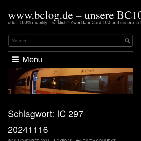
Skip
to
www.bclog.de – unsere BC10
content
oder: 100% mobility – wirklich? Zwei BahnCard 100 und unsere Erl
Menu
Schlagwort:
IC 297
20241116
16. NOVEMBER 2024
DK5RAS
LEAVE A COMMENT