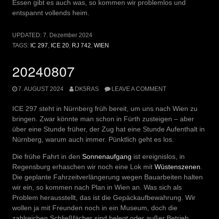
Essen gibt es auch was, so kommen wir problemlos und
entspannt vollends heim.
UPDATED:
7. Dezember 2024
TAGS:
IC 297
,
ICE 20
,
RJ 742
,
WIEN
20240807
7. AUGUST 2024
DK5RAS
LEAVE A COMMENT
ICE 297 steht in Nürnberg früh bereit, um uns nach Wien zu
bringen. Zwar könnte man schon in Fürth zusteigen – aber
über eine Stunde früher, der Zug hat eine Stunde Aufenthalt in
Nürnberg, warum auch immer. Pünktlich geht es los.
Die frühe Fahrt in den
Sonnenaufgang
ist ereignislos, in
Regensburg erhaschen wir noch eine Lok mit
Wüstenszenen
.
Die geplante Fahrzeitverlängerung wegen Bauarbeiten halten
wir ein, so kommen nach Plan in Wien an. Was sich als
Problem herausstellt, das ist die Gepäckaufbewahrung. Wir
wollen ja mit Freunden noch in ein Museum, doch die
zahlreichen Schließfächer sind belegt oder außer Betrieb.