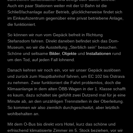
Auch ein paar Stationen weiter mit der U-Bahn ist die
Schließfachanlage außer Betrieb, glücklicherweise findet sich
im Einkaufszentrum gegenüber eine privat betriebene Anlage,
die funktioniert.
So können wir nun vom Gepäck befreit in Richtung
Stefansdom fahren. Direkt daneben befindet sich das Dom-
Museum, wo wir die Ausstellung „Sterblich sein“ besuchen.
Schöne und seltsame
Bilder
,
Objekte
und
Installationen
rund
um den Tod, auf jeden Fall lohnend.
Danach kehren wir noch ein, vor wir unser Gepäck auslösen
und zurück zum Hauptbahnhof fahren, um EC 102 bis Ostrava
zu nehmen. Zwar funktioniert die Fahrt problemlos, doch die
Klimaanlange in dem alten ÖBB-Wagen in der 1. Klasse schafft
es kaum, dazu schaltet sie gefühlt zwei Dutzend mal für je eine
Minute ab, an den unzähligen Trennstellen in der Oberleitung.
So kommen wir also ziemlich durchgeschwitzt, aber letztlich
wohlbehalten an.
Mit dem O-Bus bis direkt vors Hotel, kurz das schöne und
erfrischend klimatisierte Zimmer im 5. Stock beziehen, vor wir