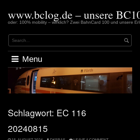
Skip
to
www.bclog.de – unsere BC10
content
oder: 100% mobility – wirklich? Zwei BahnCard 100 und unsere Erl
Menu
Schlagwort:
EC 116
20240815
15. AUGUST 2024
DK5RAS
LEAVE A COMMENT