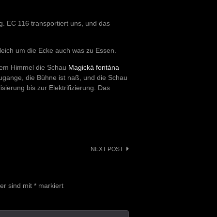
g. EC 116 transportiert uns, und das
 gleich um die Ecke auch was zu Essen.
reiem Himmel die Schau
Magická fontána
zugange, die Bühne ist naß, und die Schau
ierung bis zur Elektrifizierung. Das
NEXT POST
der sind mit
*
markiert