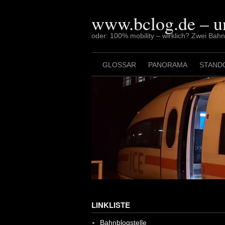
Skip
to
www.bclog.de – u
content
oder: 100% mobility – wirklich? Zwei Bah
GLOSSAR
PANORAMA
STAND
LINKLISTE
Bahnblogstelle