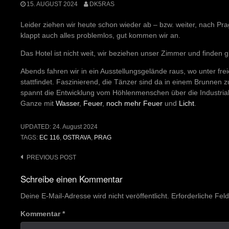
15. AUGUST 2024
DK5RAS
Leider ziehen wir heute schon wieder ab – bzw. weiter, nach Pra
klappt auch alles problemlos, gut kommen wir an.
Das Hotel ist nicht weit, wir beziehen unser Zimmer und finden
Abends fahren wir in ein Ausstellungsgelände raus, wo unter f
stattfindet. Faszinierend, die Tänzer sind da in einem Brunnen 
spannt die Entwicklung vom Höhlenmenschen über die Industrialis
Ganze mit
Wasser
,
Feuer
,
noch mehr Feuer
und
Licht
.
UPDATED:
24. August 2024
TAGS:
EC 116
,
OSTRAVA
,
PRAG
Post
PREVIOUS POST
navigation
Schreibe einen Kommentar
Deine E-Mail-Adresse wird nicht veröffentlicht.
Erforderliche Fel
Kommentar
*