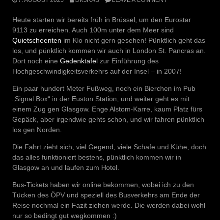
Heute starten wir bereits früh in Brüssel, um den Eurostar
9113 zu erreichen. Auch 100m unter dem Meer sind
Quietscheenten
im Klo nicht gern gesehen! Pünktlich geht das
los, und pünktlich kommen wir auch in London St. Pancras an.
Dort noch eine
Gedenktafel
zur Einführung des
Hochgeschwindigkeitsverkehrs auf der Insel – in 2007!
Ein paar hundert Meter Fußweg, noch ein Bierchen im Pub
„Signal Box“ in der Euston Station, und weiter geht es mit
einem Zug gen Glasgow. Enge Alstom-Karre, kaum Platz fürs
Gepäck, aber irgendwie gehts schon, und wir fahren pünktlich
los gen Norden.
Die Fahrt zieht sich, viel Gegend, viele Schafe und Kühe, doch
das alles funktioniert bestens, pünktlich kommen wir in
Glasgow an und laufen zum Hotel.
Bus-Tickets haben wir online bekommen, wobei ich zu den
Tücken des ÖPV und speziell des Busverkehrs am Ende der
Reise nochmal ein Fazit ziehen werde. Die werden dabei wohl
nur so bedingt gut wegkommen :)