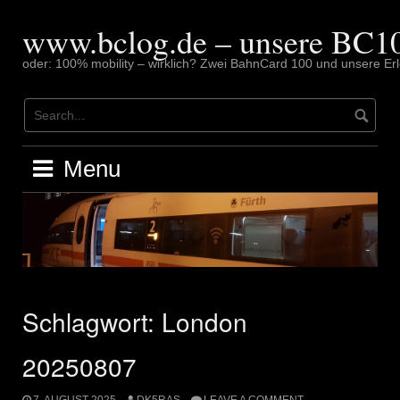
Skip
to
www.bclog.de – unsere BC10
content
oder: 100% mobility – wirklich? Zwei BahnCard 100 und unsere Erl
Menu
Schlagwort:
London
20250807
7. AUGUST 2025
DK5RAS
LEAVE A COMMENT