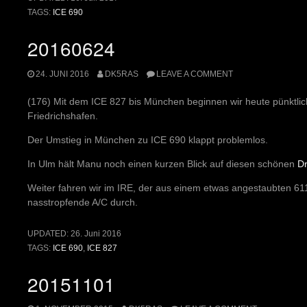
TAGS:
ICE 690
20160624
24. JUNI 2016
DK5RAS
LEAVE A COMMENT
(176) Mit dem ICE 827 bis München beginnen wir heute pünktlich
Friedrichshafen.
Der Umstieg in München zu ICE 690 klappt problemlos.
In Ulm hält Manu noch einen kurzen Blick auf diesen schönen
Dr
Weiter fahren wir im IRE, der aus einem etwas angestaubten 611e
nasstropfende A/C durch.
UPDATED:
26. Juni 2016
TAGS:
ICE 690
,
ICE 827
20151101