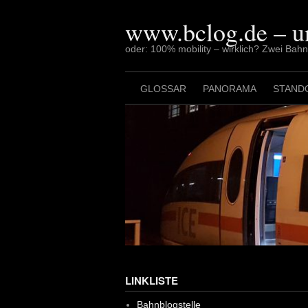
Skip
to
www.bclog.de – u
content
oder: 100% mobility – wirklich? Zwei Bah
GLOSSAR
PANORAMA
STAND
LINKLISTE
Bahnblogstelle