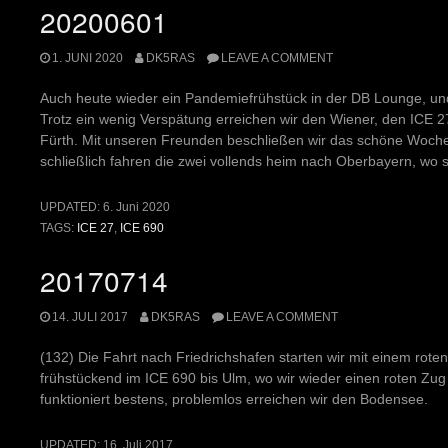
20200601
1. JUNI 2020
DK5RAS
LEAVE A COMMENT
Auch heute wieder ein Pandemiefrühstück in der DB Lounge, und 
Trotz ein wenig Verspätung erreichen wir den Wiener, den ICE
Fürth. Mit unseren Freunden beschließen wir das schöne Woch
schließlich fahren die zwei vollends heim nach Oberbayern, wo
UPDATED:
6. Juni 2020
TAGS:
ICE 27
,
ICE 690
20170714
14. JULI 2017
DK5RAS
LEAVE A COMMENT
(132) Die Fahrt nach Friedrichshafen starten wir mit einem roten
frühstückend im ICE 690 bis Ulm, wo wir wieder einen roten Zug 
funktioniert bestens, problemlos erreichen wir den Bodensee.
UPDATED:
16. Juli 2017