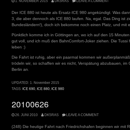
1. NOVEMBER 2015
DK5RAS
LEAVE A COMMENT
Der ICE 880 ist heute als Ersatz-ICE 980 angekündigt. Was dann
3, die aber dennoch als ICE 880 laufen. Na, egal. Das Ding ist zi
Bundesländern!), doch ich bekomme noch einen Platz, und mit e
Pünktlich komme ich in Göttingen an, wo ich auf den 15 Minuten
gut voll, und ich muß den BahnComfort-Joker ziehen. Die Tussi 
leben :)
Die Fahrt ist ruhig, aber ein paarmal kommen wir außerplanmäßi
trödeln wir, so schaffen wir es nicht, Verspätung abzubauen, im G
Berlin an.
UPDATED:
1. November 2015
TAGS:
ICE 690
,
ICE 880
,
ICE 980
20100626
26. JUNI 2010
DK5RAS
LEAVE A COMMENT
(248) Die heutige Fahrt nach Friedrichshafen beginnen wir mit