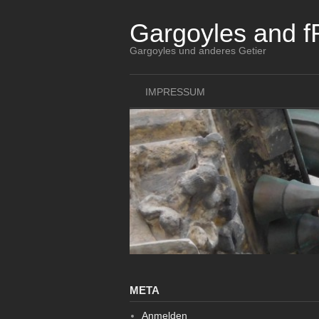
Skip
to
Gargoyles and f
content
Gargoyles und anderes Getier
IMPRESSUM
META
Anmelden