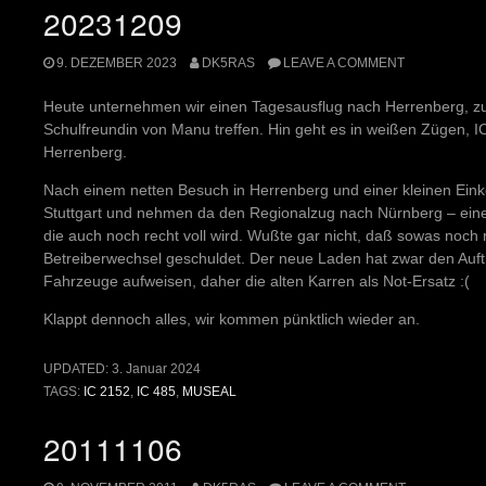
20231209
9. DEZEMBER 2023
DK5RAS
LEAVE A COMMENT
Heute unternehmen wir einen Tagesausflug nach Herrenberg, z
Schulfreundin von Manu treffen. Hin geht es in weißen Zügen, IC
Herrenberg.
Nach einem netten Besuch in Herrenberg und einer kleinen Eink
Stuttgart und nehmen da den Regionalzug nach Nürnberg – eine
die auch noch recht voll wird. Wußte gar nicht, daß sowas noch 
Betreiberwechsel geschuldet. Der neue Laden hat zwar den Au
Fahrzeuge aufweisen, daher die alten Karren als Not-Ersatz :(
Klappt dennoch alles, wir kommen pünktlich wieder an.
UPDATED:
3. Januar 2024
TAGS:
IC 2152
,
IC 485
,
MUSEAL
20111106