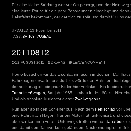
Für eine kleine Stärkung war vor Ort gesorgt, und der Heimweg v
eine kurze Pause für ein paar Besorgungen eingelegt und dann au
Heimfahrt bekommen, der deutlich zu spät und damit für uns g
UPDATED:
13. November 2011
TAGS:
BR 103
,
MUSEAL
20110812
12. AUGUST 2011
DK5RAS
LEAVE A COMMENT
Heute besuchen wir das Eisenbahnmusum in Bochum-Dahlhausen.
Fahrzeugen erwartet uns dort, es würde den Rahmen des blogs s
dennoch mag ich ein paar Bilder hier verlinken. Ein beeindrucken
Tunnelmeßwagen
, Baujahr 1935, Umbau in den 60ern! Hier ein
Und als absolute Kuriosität dieser
Zweiwegebus
!
Nun aber ab in den Schienenbus! Nach dem
Fehlschlag
vor über
eine Fahrt nach Hagen. Nur ein Motor hat funktioniert, und dies
aber wir kommen voran. Unterwegs treffen wir auf
Bauarbeiter
, 
und damit den Bahnverkehr gefährden. Nach eindringlicher Bele