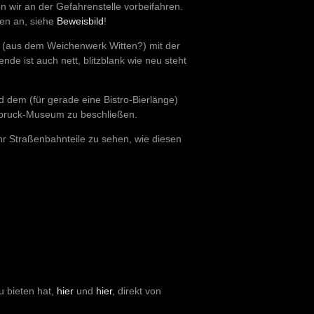
n wir an der Gefahrenstelle vorbeifahren.
gen an, siehe
Beweisbild
!
n (aus dem Weichenwerk Witten?) mit der
de ist auch nett, blitzblank wie neu steht
 dem (für gerade eine Bistro-Bierlänge)
bruck-Museum zu beschließen.
hr Straßenbahnteile zu sehen, wie diesen
u bieten hat,
hier
und
hier
, direkt von