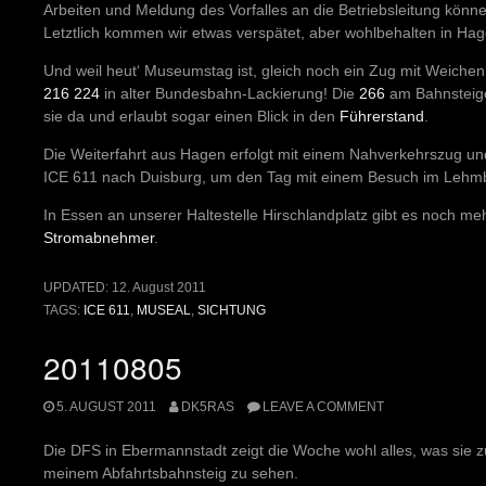
Arbeiten und Meldung des Vorfalles an die Betriebsleitung könne
Letztlich kommen wir etwas verspätet, aber wohlbehalten in Ha
Und weil heut‘ Museumstag ist, gleich noch ein Zug mit Weiche
216 224
in alter Bundesbahn-Lackierung! Die
266
am Bahnsteigen
sie da und erlaubt sogar einen Blick in den
Führerstand
.
Die Weiterfahrt aus Hagen erfolgt mit einem Nahverkehrszug und
ICE 611 nach Duisburg, um den Tag mit einem Besuch im Lehm
In Essen an unserer Haltestelle Hirschlandplatz gibt es noch me
Stromabnehmer
.
UPDATED:
12. August 2011
TAGS:
ICE 611
,
MUSEAL
,
SICHTUNG
20110805
5. AUGUST 2011
DK5RAS
LEAVE A COMMENT
Die DFS in Ebermannstadt zeigt die Woche wohl alles, was sie z
meinem Abfahrtsbahnsteig zu sehen.