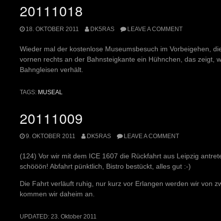
20111018
18. OKTOBER 2011
DK5RAS
LEAVE A COMMENT
Wieder mal der kostenlose Museumsbesuch im Vorbeigehen, di
vornen rechts an der Bahnsteigkante ein Hühnchen, das zeigt, w
Bahngleisen verhält.
TAGS:
MUSEAL
20111009
9. OKTOBER 2011
DK5RAS
LEAVE A COMMENT
(124) Vor wir mit dem ICE 1607 die Rückfahrt aus Leipzig antre
schööön! Abfahrt pünktlich, Bistro bestückt, alles gut :-)
Die Fahrt verläuft ruhig, nur kurz vor Erlangen werden wir von zwei
kommen wir daheim an.
UPDATED:
23. Oktober 2011