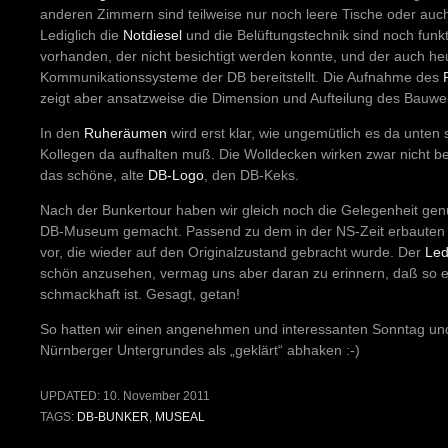
anderen Zimmern sind teilweise nur noch leere Tische oder auch
Lediglich die
Notdiesel
und die Belüftungstechnik sind noch funkt
vorhanden, der nicht besichtigt werden konnte, und der auch heu
Kommunikationssysteme der DB bereitstellt. Die Aufnahme des
zeigt aber ansatzweise die Dimension und Aufteilung des Bauwe
In den
Ruheräumen
wird erst klar, wie ungemütlich es da unten
Kollegen da aufhalten muß. Die Wolldecken wirken zwar nicht b
das schöne, alte
DB-Logo
, den DB-Keks.
Nach der Bunkertour haben wir gleich noch die Gelegenheit ge
DB-Museum gemacht. Passend zu dem in der NS-Zeit erbauten 
vor, die wieder auf den Originalzustand gebracht wurde. Der
Led
schön anzusehen, vermag uns aber daran zu erinnern, daß so e
schmackhaft ist. Gesagt, getan!
So hatten wir einen angenehmen und interessanten Sonntag un
Nürnberger Untergrundes als „geklärt“ abhaken :-)
UPDATED:
10. November 2011
TAGS:
DB-BUNKER
,
MUSEAL