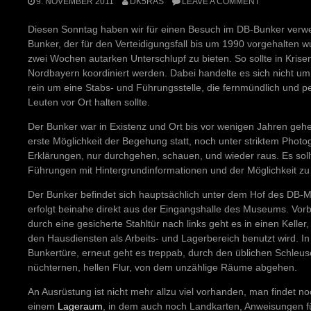
9. NOVEMBER 2011
DK5RAS
LEAVE A COMMENT
Diesen Sonntag haben wir für einen Besuch im DB-Bunker verwen
Bunker, der für den Verteidigungsfall bis um 1990 vorgehalten
zwei Wochen autarken Unterschlupf zu bieten. So sollte in Krise
Nordbayern koordiniert werden. Dabei handelte es sich nicht um
rein um eine Stabs- und Führungsstelle, die fernmündlich und p
Leuten vor Ort halten sollte.
Der Bunker war in Existenz und Ort bis vor wenigen Jahren gehe
erste Möglichkeit der Begehung statt, noch unter striktem Photog
Erklärungen, nur durchgehen, schauen, und wieder raus. Es sollt
Führungen mit Hintergrundinformationen und der Möglichkeit zu
Der Bunker befindet sich hauptsächlich unter dem Hof des DB-
erfolgt beinahe direkt aus der Eingangshalle des Museums. Vorb
durch eine gesicherte Stahltür nach links geht es in einen Kell
den Hausdiensten als Arbeits- und Lagerbereich benutzt wird. In 
Bunkertüre, erneut geht es treppab, durch den üblichen Schleus
nüchternen, hellen Flur, von dem unzählige Räume abgehen.
An Ausrüstung ist nicht mehr allzu viel vorhanden, man findet 
einem
Lageraum
, in dem auch noch Landkarten, Anweisungen f