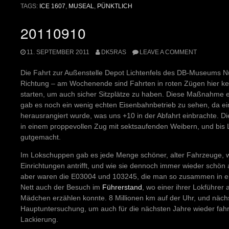
TAGS:
ICE 1607
,
MUSEAL
,
PÜNKTLICH
20110910
11. SEPTEMBER 2011
DK5RAS
LEAVE A COMMENT
Die Fahrt zur Außenstelle Depot Lichtenfels des DB-Museums Nü
Richtung – am Wochenende sind Fahrten in roten Zügen hier kei
starten, um auch sicher Sitzplätze zu haben. Diese Maßnahme e
gab es noch ein wenig echten Eisenbahnbetrieb zu sehen, da 
herausrangiert wurde, was uns +10 in der Abfahrt einbrachte. Die 
in einem proppevollen Zug mit sektsaufenden Weibern, und bis 
gutgemacht.
Im Lokschuppen gab es jede Menge schöner, alter Fahrzeuge, wi
Einrichtungen antrifft, und wie sie dennoch immer wieder schö
aber waren die E03004 und 103245, die man so zusammen in 
Nett auch der Besuch im
Führerstand
, wo einer ihrer Lokführer
Mädchen erzählen konnte. 8 Millionen km auf der Uhr, und nächs
Hauptuntersuchung, um auch für die nächsten Jahre wieder fahr
Lackierung.