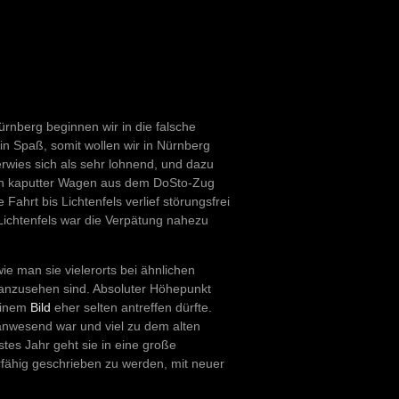
rnberg beginnen wir in die falsche
n Spaß, somit wollen wir in Nürnberg
rwies sich als sehr lohnend, und dazu
ein kaputter Wagen aus dem DoSto-Zug
Fahrt bis Lichtenfels verlief störungsfrei
Lichtenfels war die Verpätung nahezu
e man sie vielerorts bei ähnlichen
n anzusehen sind. Absoluter Höhepunkt
einem
Bild
eher selten antreffen dürfte.
 anwesend war und viel zu dem alten
tes Jahr geht sie in eine große
fähig geschrieben zu werden, mit neuer