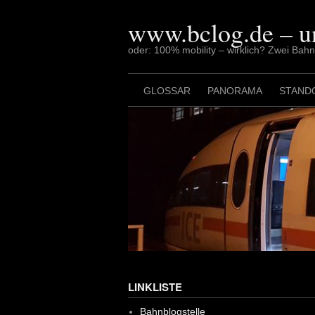
Skip
to
www.bclog.de – u
content
oder: 100% mobility – wirklich? Zwei Bah
GLOSSAR
PANORAMA
STAND
LINKLISTE
Bahnblogstelle