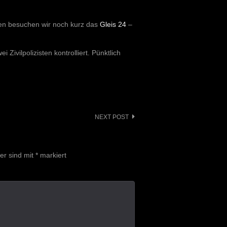
ten besuchen wir noch kurz das
Gleis 24
–
 Zivilpolizisten kontrolliert. Pünktlich
NEXT POST
der sind mit
*
markiert