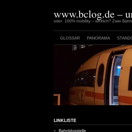
Skip
to
www.bclog.de – u
content
oder: 100% mobility – wirklich? Zwei Bah
GLOSSAR
PANORAMA
STAND
LINKLISTE
Bahnblogstelle