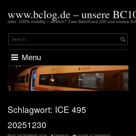
Skip
to
www.bclog.de – unsere BC10
content
oder: 100% mobility – wirklich? Zwei BahnCard 100 und unsere Erl
Menu
Schlagwort:
ICE 495
20251230
30. DEZEMBER 2025
DK5RAS
LEAVE A COMMENT