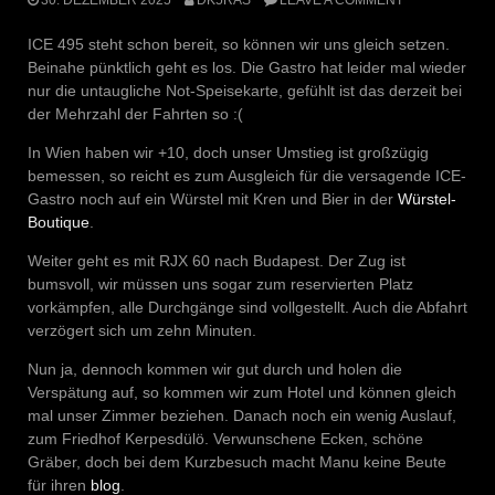
ICE 495 steht schon bereit, so können wir uns gleich setzen.
Beinahe pünktlich geht es los. Die Gastro hat leider mal wieder
nur die untaugliche Not-Speisekarte, gefühlt ist das derzeit bei
der Mehrzahl der Fahrten so :(
In Wien haben wir +10, doch unser Umstieg ist großzügig
bemessen, so reicht es zum Ausgleich für die versagende ICE-
Gastro noch auf ein Würstel mit Kren und Bier in der
Würstel-
Boutique
.
Weiter geht es mit RJX 60 nach Budapest. Der Zug ist
bumsvoll, wir müssen uns sogar zum reservierten Platz
vorkämpfen, alle Durchgänge sind vollgestellt. Auch die Abfahrt
verzögert sich um zehn Minuten.
Nun ja, dennoch kommen wir gut durch und holen die
Verspätung auf, so kommen wir zum Hotel und können gleich
mal unser Zimmer beziehen. Danach noch ein wenig Auslauf,
zum Friedhof Kerpesdülö. Verwunschene Ecken, schöne
Gräber, doch bei dem Kurzbesuch macht Manu keine Beute
für ihren
blog
.