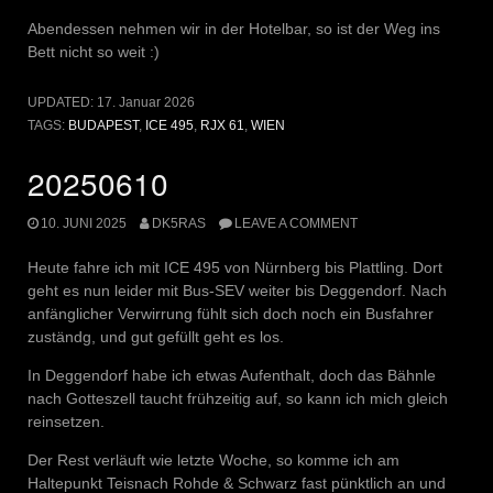
Abendessen nehmen wir in der Hotelbar, so ist der Weg ins
Bett nicht so weit :)
UPDATED:
17. Januar 2026
TAGS:
BUDAPEST
,
ICE 495
,
RJX 61
,
WIEN
20250610
10. JUNI 2025
DK5RAS
LEAVE A COMMENT
Heute fahre ich mit ICE 495 von Nürnberg bis Plattling. Dort
geht es nun leider mit Bus-SEV weiter bis Deggendorf. Nach
anfänglicher Verwirrung fühlt sich doch noch ein Busfahrer
zuständg, und gut gefüllt geht es los.
In Deggendorf habe ich etwas Aufenthalt, doch das Bähnle
nach Gotteszell taucht frühzeitig auf, so kann ich mich gleich
reinsetzen.
Der Rest verläuft wie letzte Woche, so komme ich am
Haltepunkt Teisnach Rohde & Schwarz fast pünktlich an und