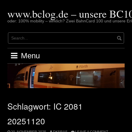
Skip
to
www.bclog.de – unsere BC10
content
oder: 100% mobility – wirklich? Zwei BahnCard 100 und unsere Erl
Menu
Schlagwort:
IC 2081
20251120
20. NOVEMBER 2025
DK5RAS
LEAVE A COMMENT