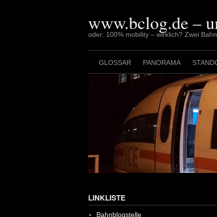
Skip
to
www.bclog.de – u
content
oder: 100% mobility – wirklich? Zwei Bah
GLOSSAR
PANORAMA
STAND
LINKLISTE
Bahnblogstelle