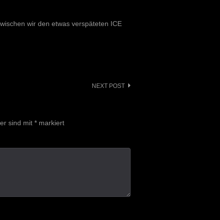
rwischen wir den etwas verspäteten ICE
NEXT POST
der sind mit
*
markiert