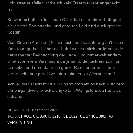
Lokführer ausfallen und auch kein Ersatzverkehr angedacht
ist.
So wird es halt ein Taxi, zum Glück hat ein anderer Fahrgast
die gleiche Fahrstrecke, und geteiltes Leid sind auch geteilte
Kosten.
Was für eine Anreise :( Ich bin nicht mal so sehr arg später am
Ziel als angedacht, aber die Fahrt war ziemlich fordernd, unter
permanenter Beobachtung der Lage, und immerwährendem
Umdisponieren. Was macht da jemand, der sich einfach nur
reinsetzt, und dem dann die ganze Reise unter’m Hintern
zerbröselt ohne proaktive Informationen zu Alternativen?!
Ach ja, Manu fährt mit ICE 27 ganz problemlos nach Nürnberg,
ohne irgendwelche Schwierigkeiten. Wenigstens da hat alles
geklappt.
UPDATED:
30. Dezember 2022
TAGS:
CHAOS
,
CIE 859
,
IC 2216
,
ICE 1022
,
ICE 27
,
ICE 880
,
TAXI
,
VERSPÄTUNG