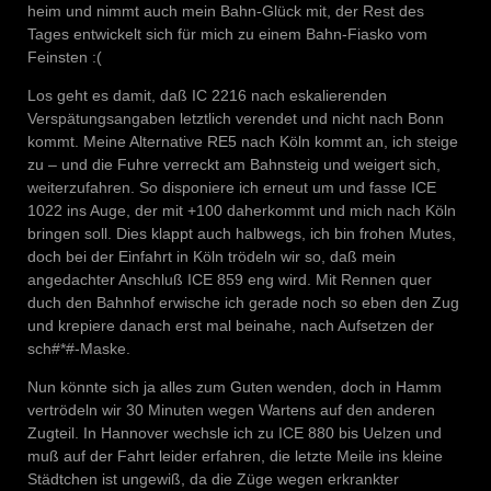
heim und nimmt auch mein Bahn-Glück mit, der Rest des
Tages entwickelt sich für mich zu einem Bahn-Fiasko vom
Feinsten :(
Los geht es damit, daß IC 2216 nach eskalierenden
Verspätungsangaben letztlich verendet und nicht nach Bonn
kommt. Meine Alternative RE5 nach Köln kommt an, ich steige
zu – und die Fuhre verreckt am Bahnsteig und weigert sich,
weiterzufahren. So disponiere ich erneut um und fasse ICE
1022 ins Auge, der mit +100 daherkommt und mich nach Köln
bringen soll. Dies klappt auch halbwegs, ich bin frohen Mutes,
doch bei der Einfahrt in Köln trödeln wir so, daß mein
angedachter Anschluß ICE 859 eng wird. Mit Rennen quer
duch den Bahnhof erwische ich gerade noch so eben den Zug
und krepiere danach erst mal beinahe, nach Aufsetzen der
sch#*#-Maske.
Nun könnte sich ja alles zum Guten wenden, doch in Hamm
vertrödeln wir 30 Minuten wegen Wartens auf den anderen
Zugteil. In Hannover wechsle ich zu ICE 880 bis Uelzen und
muß auf der Fahrt leider erfahren, die letzte Meile ins kleine
Städtchen ist ungewiß, da die Züge wegen erkrankter