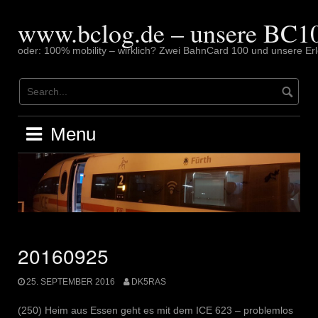
Skip
to
www.bclog.de – unsere BC10
content
oder: 100% mobility – wirklich? Zwei BahnCard 100 und unsere Erl
Menu
20160925
25. SEPTEMBER 2016
DK5RAS
(250) Heim aus Essen geht es mit dem ICE 623 – problemlos