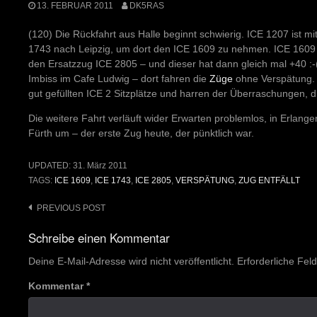
13. FEBRUAR 2011
DK5RAS
(120) Die Rückfahrt aus Halle beginnt schwierig. ICE 1207 ist 
1743 nach Leipzig, um dort den ICE 1609 zu nehmen. ICE 1609 ent
den Ersatzzug ICE 2805 – und dieser hat dann gleich mal +40 :-(
Imbiss im Cafe Ludwig – dort fahren die
Züge
ohne Verspätung. 
gut gefüllten ICE 2 Sitzplätze und harren der Überraschungen
Die weitere Fahrt verläuft wider Erwarten problemlos, in Erlang
Fürth um – der erste Zug heute, der pünktlich war.
UPDATED:
31. März 2011
TAGS:
ICE 1609
,
ICE 1743
,
ICE 2805
,
VERSPÄTUNG
,
ZUG ENTFÄLLT
Post
PREVIOUS POST
navigation
Schreibe einen Kommentar
Deine E-Mail-Adresse wird nicht veröffentlicht.
Erforderliche Fel
Kommentar
*