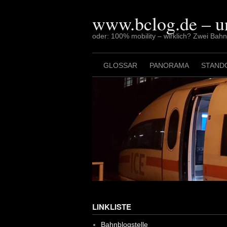
Skip
to
www.bclog.de – u
content
oder: 100% mobility – wirklich? Zwei Bah
GLOSSAR
PANORAMA
STAND
LINKLISTE
Bahnblogstelle