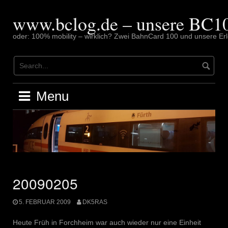
Skip
to
www.bclog.de – unsere BC10
content
oder: 100% mobility – wirklich? Zwei BahnCard 100 und unsere Erl
Menu
20090205
5. FEBRUAR 2009
DK5RAS
Heute Früh in Forchheim war auch wieder nur eine Einheit