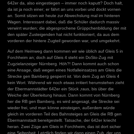
642er da, also eingestiegen – immer noch kaputt? Doch halt,
da ist ja noch einer; er fährt an uns vorbei und dockt vornen
an. Somit sitzen wir heute zur Abwechslung mal im hinteren
Wagen. Interessant dabei, daß die Schüler dadurch massiv
verwirrt wurden; die abgesprochene Grüppchenbildung der mit
den später Zusteigenden hat nicht funktioniert, da aus dem
vorderen der hintere Zugteil geworden war, und umgekehrt.
Auf dem Heimweg dann kommen wir wie üblich auf Gleis 5 in
Forchheim an; doch auf Gleis 4 steht ein DoSto-Zug mit
Zugzielanzeiger Nürnberg. Höh?! Dann kommt auch schon
eine Ansage, daß wegen eines Notfalleinsatzes am Gleis die
Strecke gen Bamberg gesperrt ist. Von dem Zug an Gleis 4
kein Wort. Während wir noch etwas irritiert herumstehen zieht
der Ebermannstädter 642er ein Stück ‚raus, bis über die
Weiche der Überleitung hinaus. Dann kommt von Nürnberg
her die RB gen Bamberg, es wird angesagt, die Strecke sei
wieder frei, und man könne einsteigen, außerdem würde
gleich im vorderen Teil des Bahnsteiges an Gleis die RB gen
Ebermannstadt bereitgestellt. Tatsache, der 642er kriecht
heran. Zwei Züge am Gleis in Forchheim, das ist dort sicher
eine Seltenheit. Letztlich finden wir dann einen Zub, der uns