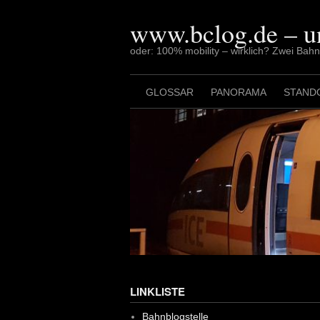
Skip
to
www.bclog.de – u
content
oder: 100% mobility – wirklich? Zwei Bah
GLOSSAR
PANORAMA
STAND
LINKLISTE
Bahnblogstelle