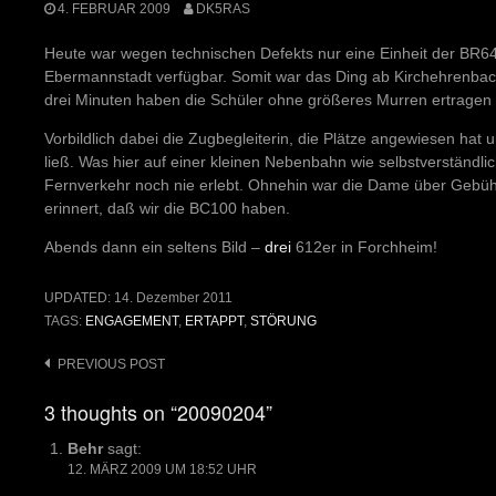
4. FEBRUAR 2009
DK5RAS
Heute war wegen technischen Defekts nur eine Einheit der BR6
Ebermannstadt verfügbar. Somit war das Ding ab Kirchehrenbach v
drei Minuten haben die Schüler ohne größeres Murren ertragen 
Vorbildlich dabei die Zugbegleiterin, die Plätze angewiesen hat
ließ. Was hier auf einer kleinen Nebenbahn wie selbstverständlich
Fernverkehr noch nie erlebt. Ohnehin war die Dame über Gebühr
erinnert, daß wir die BC100 haben.
Abends dann ein seltens Bild –
drei
612er in Forchheim!
UPDATED:
14. Dezember 2011
TAGS:
ENGAGEMENT
,
ERTAPPT
,
STÖRUNG
Post
PREVIOUS POST
navigation
3 thoughts on “20090204”
Behr
sagt:
12. MÄRZ 2009 UM 18:52 UHR