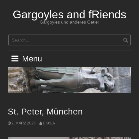
Skip
to
Gargoyles and fRiends
content
Gargoyles und anderes Getier
Menu
St. Peter, München
2. MÄRZ 2025
DK6LA