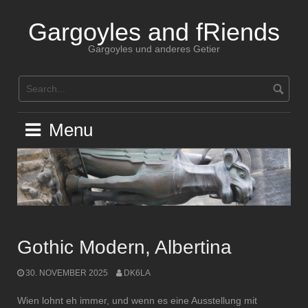
Skip
to
Gargoyles and fRiends
content
Gargoyles und anderes Getier
Menu
Gothic Modern, Albertina
30. NOVEMBER 2025
DK6LA
Wien lohnt eh immer, und wenn es eine Ausstellung mit