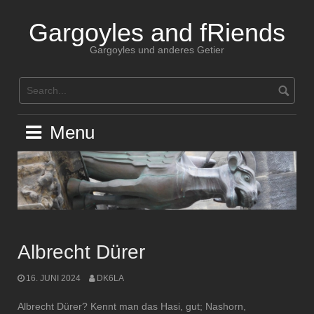
Skip
to
Gargoyles and fRiends
content
Gargoyles und anderes Getier
Menu
Albrecht Dürer
16. JUNI 2024
DK6LA
Albrecht Dürer? Kennt man das Hasi, gut; Nashorn,