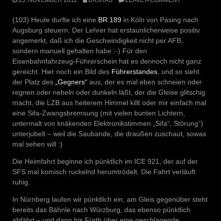
(103) Heute durfte ich eine
BR 189
in Köln von Pasing nach
Augsburg steuern. Der Lehrer hat erstaunlicherweise positiv
angemerkt, daß ich die Geschwindigkeit nicht per AFB,
sondern manuell gehalten habe :-) Für den
Eisenbahnfahrzeug-Führerschein hat es dennoch nicht ganz
gereicht. Hier noch ein Bild des
Führerstandes
, und so sieht
der Platz des
„Gegners“
aus, der es mal eben schneien oder
regnen oder nebeln oder dunkeln läßt, der die Gleise glitschig
macht, die LZB aus heiterem Himmel killt oder mir einfach mal
eine Sifa-Zwangsbremsung (mit vielen bunten Lichtern,
untermalt von knäkenden Elektronikstimmen „Sifa“, Störung“)
unterjubelt – weil die Saubande, die draußen zuschaut, sowas
mal sehen will :)
Die Heimfahrt beginne ich pünktlich im ICE 921, der auf der
SFS mal komisch ruckelnd herumtrödelt. Die Fahrt verläuft
ruhig.
In Nürnberg laufen wir pünktlich ein, am Gleis gegenüber steht
bereits das Bähnle nach Würzburg, das ebenso pünktlich
abfährt – und dann bis Fürth über eine geschlagende