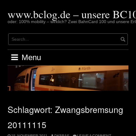
Skip
to
www.bclog.de – unsere BC10
content
oder: 100% mobility – wirklich? Zwei BahnCard 100 und unsere Erl
Menu
Schlagwort:
Zwangsbremsung
20111115
15. NOVEMBER 2011
DK5RAS
LEAVE A COMMENT