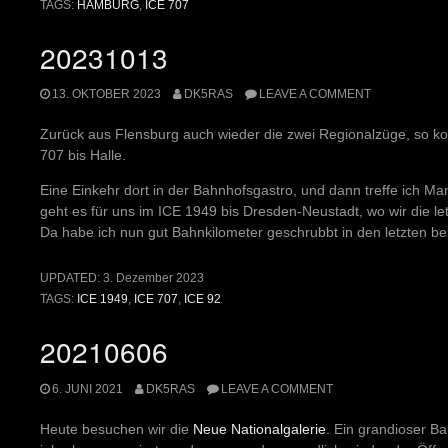
TAGS:
HAMBURG
,
ICE 707
20231013
13. OKTOBER 2023
DK5RAS
LEAVE A COMMENT
Zurück aus Flensburg auch wieder die zwei Regionalzüge, so 
707 bis Halle.
Eine Einkehr dort in der Bahnhofsgastro, und dann treffe ich Man
geht es für uns im ICE 1949 bis Dresden-Neustadt, wo wir die let
Da habe ich nun gut Bahnkilometer geschrubbt in den letzten b
UPDATED:
3. Dezember 2023
TAGS:
ICE 1949
,
ICE 707
,
ICE 92
20210606
6. JUNI 2021
DK5RAS
LEAVE A COMMENT
Heute besuchen wir die
Neue Nationalgalerie
. Ein grandioser B