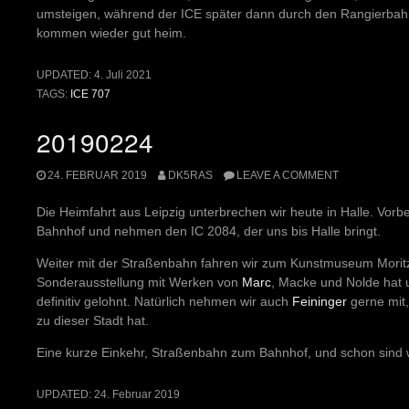
umsteigen, während der ICE später dann durch den Rangierbahn
kommen wieder gut heim.
UPDATED:
4. Juli 2021
TAGS:
ICE 707
20190224
24. FEBRUAR 2019
DK5RAS
LEAVE A COMMENT
Die Heimfahrt aus Leipzig unterbrechen wir heute in Halle. Vorb
Bahnhof und nehmen den IC 2084, der uns bis Halle bringt.
Weiter mit der Straßenbahn fahren wir zum Kunstmuseum Mori
Sonderausstellung mit Werken von
Marc
, Macke und Nolde hat 
definitiv gelohnt. Natürlich nehmen wir auch
Feininger
gerne mit,
zu dieser Stadt hat.
Eine kurze Einkehr, Straßenbahn zum Bahnhof, und schon sind 
UPDATED:
24. Februar 2019