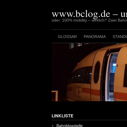
Skip
to
www.bclog.de – u
content
oder: 100% mobility – wirklich? Zwei Bah
GLOSSAR
PANORAMA
STAND
LINKLISTE
Bahnblogstelle