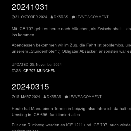
20241031
31. OKTOBER 2024
DK5RAS
LEAVE A COMMENT
Mit ICE 707 geht es heute nach München, als Zwischenhalt – da
los kommen.
Abendessen bekommen wir im Zug, die Fahrt ist problemlos, und 
unserem „Stundenhotel“ :) Obligater Absacker, ansonsten war es
UPDATED:
25. November 2024
TAGS:
ICE 707
,
MÜNCHEN
20240315
15. MÄRZ 2024
DK5RAS
LEAVE A COMMENT
Heute hat Manu einen Termin in Leipzig, also fahre ich da halt ei
Umstieg in ICE 696, funktioniert alles.
Für den Rückweg werden es ICE 1211 und ICE 707, auch wieder 