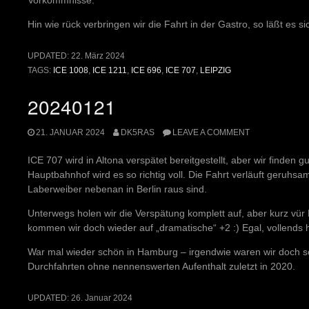
Vorkommnisse.
Hin wie rück verbringen wir die Fahrt in der Gastro, so läßt es sic
UPDATED:
22. März 2024
TAGS:
ICE 1008
,
ICE 1211
,
ICE 696
,
ICE 707
,
LEIPZIG
20240121
21. JANUAR 2024
DK5RAS
LEAVE A COMMENT
ICE 707 wird in Altona verspätet bereitgestellt, aber wir finden
Hauptbahnhof wird es so richtig voll. Die Fahrt verläuft geru
Laberweiber nebenan in Berlin raus sind.
Unterwegs holen wir die Verspätung komplett auf, aber kurz vür 
kommen wir doch wieder auf „dramatische“ +2 :) Egal, vollends 
War mal wieder schön in Hamburg – irgendwie waren wir doch sc
Durchfahrten ohne nennenswerten Aufenthalt zuletzt in 2020.
UPDATED:
26. Januar 2024