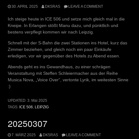
30. APRIL 2025
DK5RAS
LEAVE A COMMENT
Ich steige heute in ICE 506 und setze mich gleich mal in die
Kneipe. In Erlangen stößt Manu dazu, und pünktlich und
bestens verpflegt kommen wir nach Leipzig.
Schnell mit der S-Bahn die zwei Stationen ins Hotel, kurz das
Zimmer beziehen, und gleich noch ein paar Einkäufe
erledigen, vor wir gegenüber des Hotels zu Abend essen.
Abends geht es ins Gewandhaus, zu einer schrägen
Veranstaltung mit Steffen Schleiermacher aus der Reihe
Musica Nova, „Voice Over“, vertonte Lyrik, im weitesten Sinne
:)
UPDATED:
3. Mai 2025
TAGS:
ICE 506
,
LEIPZIG
20250307
7. MÄRZ 2025
DK5RAS
LEAVE A COMMENT