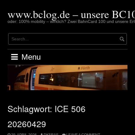
Skip
to
www.bclog.de – unsere BC10
content
oder: 100% mobility – wirklich? Zwei BahnCard 100 und unsere Erl
Menu
Schlagwort:
ICE 506
20260429
29. APRIL 2026
DK5RAS
LEAVE A COMMENT