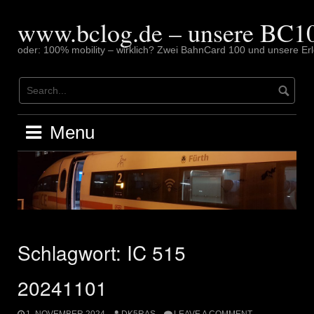
Skip
to
www.bclog.de – unsere BC10
content
oder: 100% mobility – wirklich? Zwei BahnCard 100 und unsere Erl
Menu
Schlagwort:
IC 515
20241101
1. NOVEMBER 2024
DK5RAS
LEAVE A COMMENT