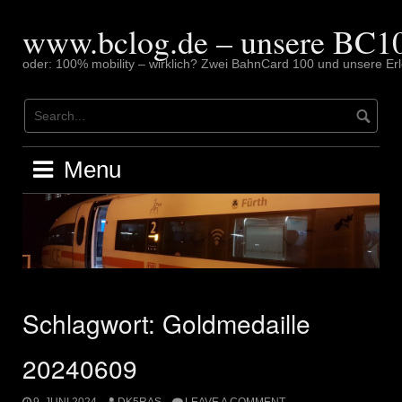
Skip
to
www.bclog.de – unsere BC10
content
oder: 100% mobility – wirklich? Zwei BahnCard 100 und unsere Erl
Menu
Schlagwort:
Goldmedaille
20240609
9. JUNI 2024
DK5RAS
LEAVE A COMMENT