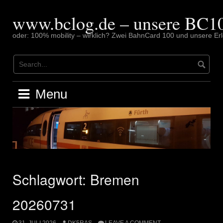
Skip
to
www.bclog.de – unsere BC10
content
oder: 100% mobility – wirklich? Zwei BahnCard 100 und unsere Erl
Menu
Schlagwort:
Bremen
20260731
31. JULI 2026
DK5RAS
LEAVE A COMMENT