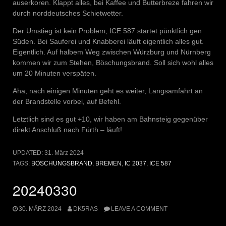
auserkoren. Klappt alles, bei Kaffee und Butterbreze fahren wir
durch norddeutsches Schietwetter.
Der Umstieg ist kein Problem, ICE 587 startet pünktlich gen
Süden. Bei Sauferei und Knabberei läuft eigentlich alles gut.
Eigentlich. Auf halbem Weg zwischen Würzburg und Nürnberg
kommen wir zum Stehen, Böschungsbrand. Soll sich wohl alles
um 20 Minuten verspäten.
Aha, nach einigen Minuten geht es weiter, Langsamfahrt an
der Brandstelle vorbei, auf Befehl.
Letztlich sind es gut +10, wir haben am Bahnsteig gegenüber
direkt Anschluß nach Fürth – läuft!
UPDATED:
31. März 2024
TAGS:
BÖSCHUNGSBRAND
,
BREMEN
,
IC 2037
,
ICE 587
20240330
30. MÄRZ 2024
DK5RAS
LEAVE A COMMENT