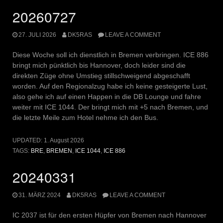
20260727
27. JULI 2026
DK5RAS
LEAVE A COMMENT
Diese Woche soll ich dienstlich in Bremen verbringen. ICE 886
bringt mich pünktlich bis Hannover, doch leider sind die
direkten Züge ohne Umstieg stillschweigend abgeschafft
worden. Auf den Regionalzug habe ich keine gesteigerte Lust,
also gehe ich auf einen Happen in die DB Lounge und fahre
weiter mit ICE 1044. Der bringt mich mit +5 nach Bremen, und
die letzte Meile zum Hotel nehme ich den Bus.
UPDATED:
1. August 2026
TAGS:
BRE
,
BREMEN
,
ICE 1044
,
ICE 886
20240331
31. MÄRZ 2024
DK5RAS
LEAVE A COMMENT
IC 2037 ist für den ersten Hüpfer von Bremen nach Hannover