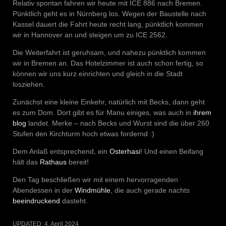
Relativ spontan fahren wir heute mit ICE 886 nach Bremen.
Pünktlich geht es in Nürnberg los. Wegen der Baustelle nach
Kassel dauert die Fahrt heute recht lang, pünktlich kommen
wir in Hannover an und steigen um zu ICE 2562.
Die Weiterfahrt ist geruhsam, und nahezu pünktlich kommen
wir in Bremen an. Das Hotelzimmer ist auch schon fertig, so
können wir uns kurz einrichten und gleich in die Stadt
losziehen.
Zunächst eine kleine Einkehr, natürlich mit Becks, dann geht
es zum Dom. Dort gibt es für Manu einiges, was auch in
ihrem
blog
landet. Merke – nach Becks und Wurst sind die über 260
Stufen den Kirchturm hoch etwas fordernd :)
Dem Anlaß entsprechend, ein
Osterhasi
! Und einen Beifang
hält das
Rathaus
bereit!
Den Tag beschließen wir mit einem hervorragenden
Abendessen in der
Windmühle
, die auch gerade nachts
beeindruckend
dasteht.
UPDATED:
4. April 2024