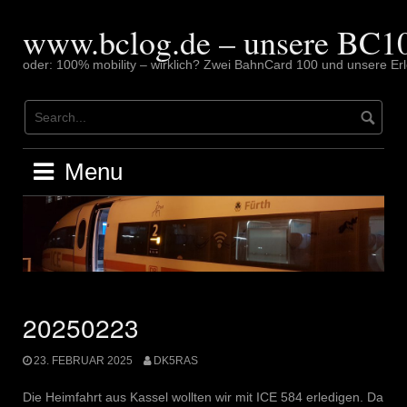
Skip
to
www.bclog.de – unsere BC10
content
oder: 100% mobility – wirklich? Zwei BahnCard 100 und unsere Erl
Menu
20250223
23. FEBRUAR 2025
DK5RAS
Die Heimfahrt aus Kassel wollten wir mit ICE 584 erledigen. Da