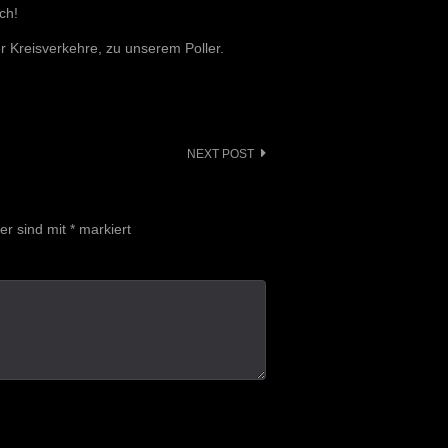
ich!
r Kreisverkehre, zu unserem Poller.
NEXT POST
der sind mit
*
markiert