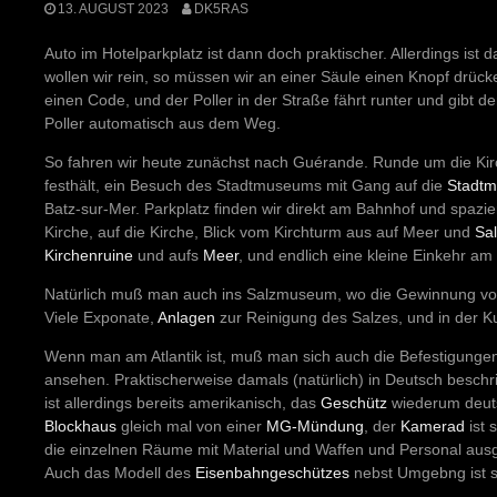
13. AUGUST 2023
DK5RAS
Auto im Hotelparkplatz ist dann doch praktischer. Allerdings ist 
wollen wir rein, so müssen wir an einer Säule einen Knopf drüc
einen Code, und der Poller in der Straße fährt runter und gibt 
Poller automatisch aus dem Weg.
So fahren wir heute zunächst nach Guérande. Runde um die Kir
festhält, ein Besuch des Stadtmuseums mit Gang auf die
Stadtm
Batz-sur-Mer. Parkplatz finden wir direkt am Bahnhof und spazier
Kirche, auf die Kirche, Blick vom Kirchturm aus auf Meer und
Sa
Kirchenruine
und aufs
Meer
, und endlich eine kleine Einkehr am 
Natürlich muß man auch ins Salzmuseum, wo die Gewinnung von 
Viele Exponate,
Anlagen
zur Reinigung des Salzes, und in der K
Wenn man am Atlantik ist, muß man sich auch die Befestigungen 
ansehen. Praktischerweise damals (natürlich) in Deutsch beschrif
ist allerdings bereits amerikanisch, das
Geschütz
wiederum deut
Blockhaus
gleich mal von einer
MG-Mündung
, der
Kamerad
ist 
die einzelnen Räume mit Material und Waffen und Personal ausge
Auch das Modell des
Eisenbahngeschützes
nebst Umgebng ist se