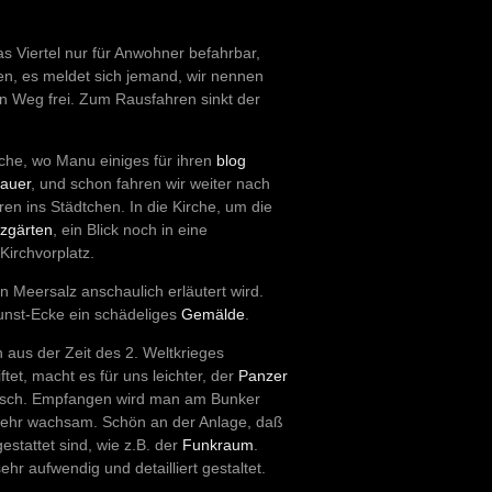
das Viertel nur für Anwohner befahrbar,
ken, es meldet sich jemand, wir nennen
den Weg frei. Zum Rausfahren sinkt der
che, wo Manu einiges für ihren
blog
auer
, und schon fahren wir weiter nach
en ins Städtchen. In die Kirche, um die
lzgärten
, ein Blick noch in eine
Kirchvorplatz.
Meersalz anschaulich erläutert wird.
unst-Ecke ein schädeliges
Gemälde
.
aus der Zeit des 2. Weltkrieges
tet, macht es für uns leichter, der
Panzer
sch. Empfangen wird man am Bunker
sehr wachsam. Schön an der Anlage, daß
stattet sind, wie z.B. der
Funkraum
.
hr aufwendig und detailliert gestaltet.