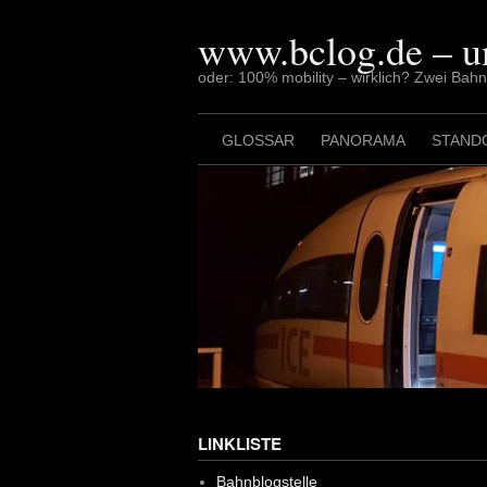
Skip
to
www.bclog.de – u
content
oder: 100% mobility – wirklich? Zwei Bah
GLOSSAR
PANORAMA
STAND
LINKLISTE
Bahnblogstelle