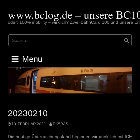
Skip
to
www.bclog.de – unsere BC10
content
oder: 100% mobility – wirklich? Zwei BahnCard 100 und unsere Erl
Menu
20230210
10. FEBRUAR 2023
DK5RAS
Die heutige Überraschungsfahrt beginnen wir pünktlich mit ICE