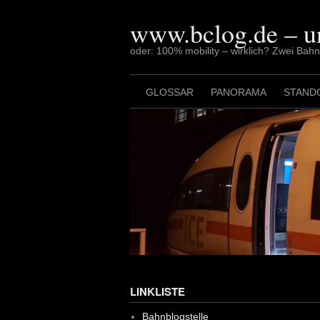
Skip
to
www.bclog.de – u
content
oder: 100% mobility – wirklich? Zwei Bah
GLOSSAR
PANORAMA
STAND
LINKLISTE
Bahnblogstelle