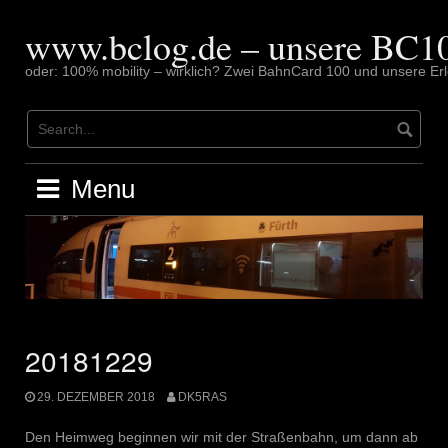
Skip
to
www.bclog.de – unsere BC10
content
oder: 100% mobility – wirklich? Zwei BahnCard 100 und unsere Erl
Menu
20181229
29. DEZEMBER 2018
DK5RAS
Den Heimweg beginnen wir mit der Straßenbahn, um dann ab