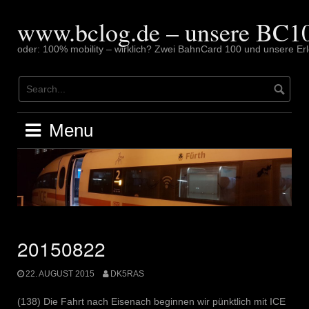
Skip
to
www.bclog.de – unsere BC10
content
oder: 100% mobility – wirklich? Zwei BahnCard 100 und unsere Erl
Menu
20150822
22. AUGUST 2015
DK5RAS
(138) Die Fahrt nach Eisenach beginnen wir pünktlich mit ICE