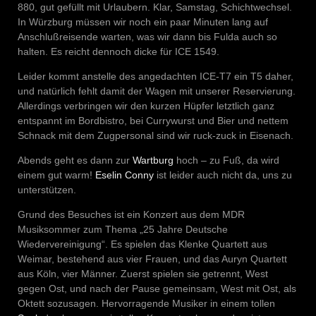
880, gut gefüllt mit Urlaubern. Klar, Samstag, Schichtwechsel.
In Würzburg müssen wir noch ein paar Minuten lang auf
Anschlußreisende warten, was wir dann bis Fulda auch so
halten. Es reicht dennoch dicke für ICE 1549.
Leider kommt anstelle des angedachten ICE-T7 ein T5 daher,
und natürlich fehlt damit der Wagen mit unserer Reservierung.
Allerdings verbringen wir den kurzen Hüpfer letztlich ganz
entspannt im Bordbistro, bei Currywurst und Bier und nettem
Schnack mit dem Zugpersonal sind wir ruck-zuck in Eisenach.
Abends geht es dann zur
Wartburg
hoch – zu Fuß, da wird
einem gut warm!
Eselin Conny
ist leider auch nicht da, uns zu
unterstützen.
Grund des Besuches ist ein Konzert aus dem MDR
Musiksommer zum Thema „25 Jahre Deutsche
Wiedervereinigung“. Es spielen das Klenke Quartett aus
Weimar, bestehend aus vier Frauen, und das Auryn Quartett
aus Köln, vier Männer. Zuerst spielen sie getrennt, West
gegen Ost, und nach der Pause gemeinsam, West mit Ost, als
Oktett sozusagen. Hervorragende Musiker in einem tollen