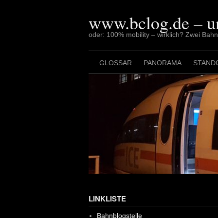
Skip
to
www.bclog.de – u
content
oder: 100% mobility – wirklich? Zwei Bah
GLOSSAR
PANORAMA
STAND
LINKLISTE
Bahnblogstelle