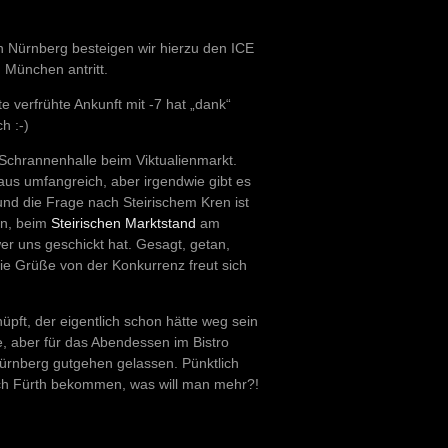
 Nürnberg besteigen wir hierzu den ICE
n München antritt.
e verfrühte Ankunft mit -7 hat „dank“
h :-)
n Schrannenhalle beim Viktualienmarkt.
aus umfangreich, aber irgendwie gibt es
 und die Frage nach Steirischem Kren ist
en, beim
Steirischen Marktstand
am
wer uns geschickt hat. Gesagt, getan,
 die Grüße von der Konkurrenz freut sich
pft, der eigentlich schon hätte weg sein
e, aber für das Abendessen im Bistro
ürnberg gutgehen gelassen. Pünktlich
ch Fürth bekommen, was will man mehr?!