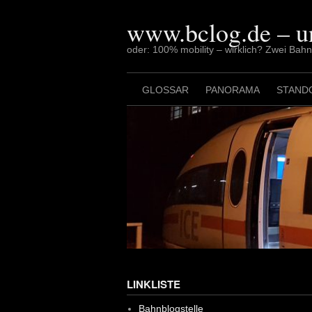
Skip
to
www.bclog.de – u
content
oder: 100% mobility – wirklich? Zwei Bah
GLOSSAR
PANORAMA
STAND
LINKLISTE
Bahnblogstelle