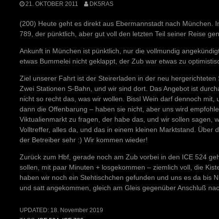
21. OKTOBER 2011
DK5RAS
(200) Heute geht es direkt aus Ebermannstadt nach München. In
789, der pünktlich, aber gut voll den letzten Teil seiner Reise ge
Ankunft in München ist pünktlich, nur die vollmundig angekündigt
etwas Bummelei nicht geklappt, der Zub war etwas zu optimistisc
Ziel unserer Fahrt ist der Steirerladen in der neu hergerichtete
Zwei Stationen S-Bahn, und wir sind dort. Das Angebot ist durch
nicht so recht das, was wir wollen. Bissl Wein darf dennoch mit,
dann die Offenbarung – haben sie nicht, aber uns wird empfohl
Viktualienmarkt zu fragen, der habe das, und wir sollen sagen, 
Volltreffer, alles da, und das in einem kleinen Marktstand. Über
der Betreiber sehr :) Wir kommen wieder!
Zurück zum Hbf, gerade noch am Zub vorbei in den ICE 524 gehü
sollen, mit paar Minuten + losgekommen – ziemlich voll, die Kist
haben wir noch ein Stehtischchen gefunden und uns es da bis N
und satt angekommen, gleich am Gleis gegenüber Anschluß na
UPDATED:
18. November 2019