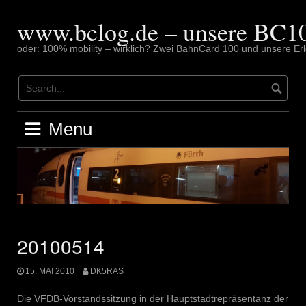
Skip
to
www.bclog.de – unsere BC10
content
oder: 100% mobility – wirklich? Zwei BahnCard 100 und unsere Erl
Menu
20100514
15. MAI 2010
DK5RAS
Die VFDB-Vorstandssitzung in der Hauptstadtrepräsentanz der