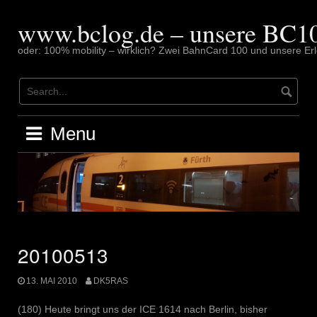
Skip
to
www.bclog.de – unsere BC10
content
oder: 100% mobility – wirklich? Zwei BahnCard 100 und unsere Erl
Menu
20100513
13. MAI 2010
DK5RAS
(180) Heute bringt uns der ICE 1614 nach Berlin, bisher