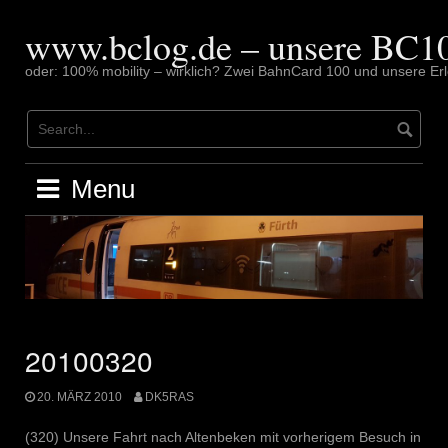
Skip
to
www.bclog.de – unsere BC10
content
oder: 100% mobility – wirklich? Zwei BahnCard 100 und unsere Erl
Menu
20100320
20. MÄRZ 2010
DK5RAS
(320) Unsere Fahrt nach Altenbeken mit vorherigem Besuch in