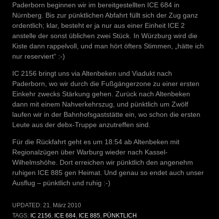
Paderborn beginnen wir im bereitgestellten ICE 684 in
Nürnberg. Bis zur pünktlichen Abfahrt füllt sich der Zug ganz
ordentlich; klar, besteht er ja nur aus einer Einheit ICE 2
anstelle der sonst üblichen zwei Stück. In Würzburg wird die
Kiste dann rappelvoll, und man hört öfters Stimmen, „hätte ich
nur reserviert“ :-)
IC 2156 bringt uns via Altenbeken und Viadukt nach
Paderborn, wo wir durch die Fußgängerzone zu einer ersten
Einkehr zwecks Stärkung gehen. Zurück nach Altenbeken
dann mit einem Nahverkehrszug, und pünktlich um Zwölf
laufen wir in der Bahnhofsgaststätte ein, wo schon die ersten
Leute aus der debx-Truppe anzutreffen sind.
Für die Rückfahrt geht es um 18:54 ab Altenbeken mit
Regionalzügen über Warburg wieder nach Kassel-
Wilhelmshöhe. Dort erreichen wir pünktlich den angenehm
ruhigen ICE 885 gen Heimat. Und genau so endet auch unser
Ausflug – pünktlich und ruhig :-)
UPDATED:
21. März 2010
TAGS:
IC 2156
,
ICE 684
,
ICE 885
,
PÜNKTLICH