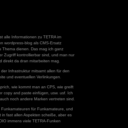
hst alle Informationen zu TETRA im
en wordpress-blog als CMS-Ersatz
 das Thema dienen. Das mag ich ganz
Zugriff kontrollierbar sind, und man nur
d direkt da dran mitarbeiten mag.
 der Infrastruktur mitsamt allen für den
te und eventuellen Verlinkungen.
sprich, wie kommt man an CPS, wie greift
r copy and paste einfügen, usw. usf. Ich
 auch noch andere Marken vertreten sind.
von Funkamateuren für Funkamateure, und
in fast allen Aspekten scheiße, aber es
ADIO immens viele TETRA-Funken