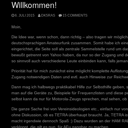
Willkommen!
6. JULI 2015
DK5RAS
15 COMMENTS
Moin,
Die Idee war, wenn schon, dann richtig – also tragen wir möglic
deutschsprachigen Amateurfunk zusammen. Somit habe ich ein
eingerichtet, die Seite soll als zentrale Sammelstelle rund um
bewußt getrennt von Yahoo haben, da nur so der Zugang und der 
so sinnvoll auch verschiedene Leute einbinden kann, falls jeman
Priorität hat für mich zunächst eine möglicht komplette Auflistung
Zugang notwendigen Daten und evtl. auch Hinweise zur Reichwei
Dann mag ich halbwegs praktikabel Hilfe zur Selbsthilfe geben, 
man auf die Geräte zu, Beispiele für Frequenzlisten und diese pe
selbst kann da nur für Motorola-Zeugs sprechen, mal sehen, ob
Die ganze Sache frei von Vereinsideologien etc., einfach nur 
ohne Diskussion, ob es TETRA überhaupt braucht. Ja, TETRA ist 
macht irgendwie dennoch Spaß :) Dazu wurden an der HAM R
verkloppt, die gilt es nun, für AFu gangbar zu machen…