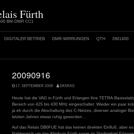
lais Fürth
.8500 BM-DMR CC1
DIGITALER BETRIEB
DMR-WIRRUNGEN
QTH
DM1400
20090916
17. SEPTEMBER 2009
DK5RAS
Heute hat die VAG in Fürth und Erlangen ihre TETRA-Basisstatio
Bereich von 425 bis 430 MHz eingeschaltet. Wieder ein paar krä
ja eh durch die Abschaltung des C-Netzes, diverser analoger B
letzten Jahren etwas ruhig geworden…
Auf das Relais DB0FUE hat das keinen direkten Einfluß, aber es
Nahbereich um das Klinikum Fürth sowie im Stadtgebiet Erlang