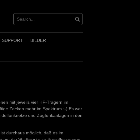
SUPPORT
BILDER
nen mit jeweils vier HF-Trägern im
ftige Zacken mehr im Spektrum :-) Es war
ündelfunknetze und Zugfunkanlagen in den
 ist durchaus möglich, daß es im
en um die Stadtwerke zu Beeinflussungen