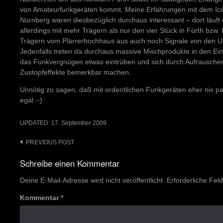
von Amateurfunkgeräten kommt. Meine Erfahrungen mit dem Ico
Nürnberg waren diesbezüglich durchaus interessant – dort läuft 
allerdings mit mehr Trägern als nur den vier Stück in Fürth bzw.
Trägern vom Plärrerhochhaus aus auch noch Signale von den U
Jedenfalls treten da durchaus massive Mischprodukte in den Ei
das Funkvergnügen etwas eintrüben und sich durch Aufrauschen
Zustopfeffekte bemerkbar machen.
Unnötig zu sagen, daß mit ordentlichen Funkgeräten eher nix pas
egal :-)
UPDATED:
17. September 2009
Post
PREVIOUS POST
navigation
Schreibe einen Kommentar
Deine E-Mail-Adresse wird nicht veröffentlicht.
Erforderliche Fel
Kommentar
*