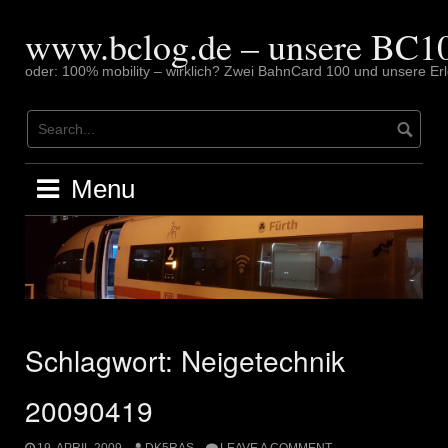
Skip
to
www.bclog.de – unsere BC10
content
oder: 100% mobility – wirklich? Zwei BahnCard 100 und unsere Erl
Menu
Schlagwort:
Neigetechnik
20090419
19. APRIL 2009
DK5RAS
LEAVE A COMMENT