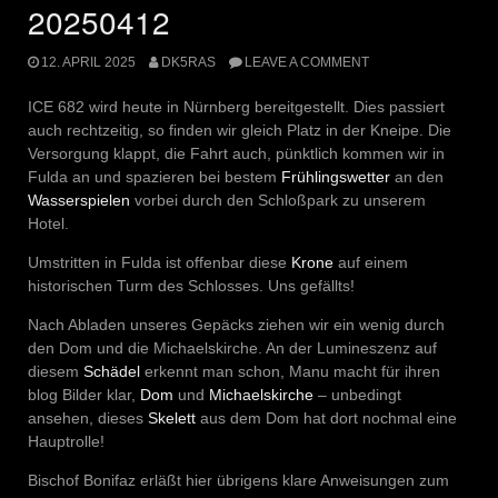
20250412
12. APRIL 2025
DK5RAS
LEAVE A COMMENT
ICE 682 wird heute in Nürnberg bereitgestellt. Dies passiert
auch rechtzeitig, so finden wir gleich Platz in der Kneipe. Die
Versorgung klappt, die Fahrt auch, pünktlich kommen wir in
Fulda an und spazieren bei bestem
Frühlingswetter
an den
Wasserspielen
vorbei durch den Schloßpark zu unserem
Hotel.
Umstritten in Fulda ist offenbar diese
Krone
auf einem
historischen Turm des Schlosses. Uns gefällts!
Nach Abladen unseres Gepäcks ziehen wir ein wenig durch
den Dom und die Michaelskirche. An der Lumineszenz auf
diesem
Schädel
erkennt man schon, Manu macht für ihren
blog Bilder klar,
Dom
und
Michaelskirche
– unbedingt
ansehen, dieses
Skelett
aus dem Dom hat dort nochmal eine
Hauptrolle!
Bischof Bonifaz erläßt hier übrigens klare Anweisungen zum