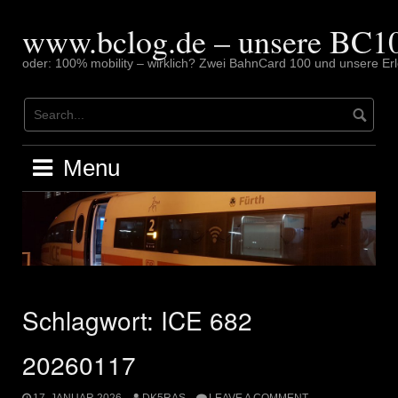
Skip
to
www.bclog.de – unsere BC10
content
oder: 100% mobility – wirklich? Zwei BahnCard 100 und unsere Erl
Menu
Schlagwort:
ICE 682
20260117
17. JANUAR 2026
DK5RAS
LEAVE A COMMENT