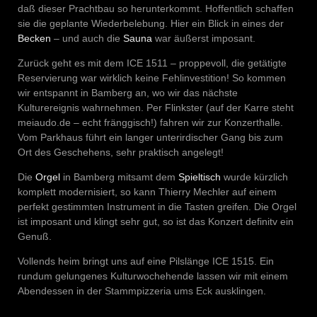
daß dieser Prachtbau so herunterkommt. Hoffentlich schaffen
sie die geplante Wiederbelebung. Hier ein Blick in eines der
Becken
– und auch die
Sauna
war äußerst imposant.
Zurück geht es mit dem ICE 1511 – proppevoll, die getätigte
Reservierung war wirklich keine Fehlinvestition! So kommen
wir entspannt in Bamberg an, wo wir das nächste
Kulturereignis wahrnehmen. Per Flinkster (auf der Karre steht
meiaudo.de – echt fränggisch!) fahren wir zur Konzerthalle.
Vom Parkhaus führt ein langer unterirdischer Gang bis zum
Ort des Geschehens, sehr praktisch angelegt!
Die
Orgel
in Bamberg mitsamt dem
Spieltisch
wurde kürzlich
komplett modernisiert, so kann Thierry Mechler auf einem
perfekt gestimmten Instrument in die Tasten greifen. Die Orgel
ist imposant und klingt sehr gut, so ist das Konzert definitv ein
Genuß.
Vollends heim bringt uns auf eine Pilslänge ICE 1515. Ein
rundum gelungenes Kulturwochehende lassen wir mit einem
Abendessen in der Stammpizzeria ums Eck ausklingen.