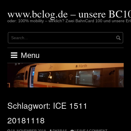
Skip
to
www.bclog.de – unsere BC10
content
oder: 100% mobility – wirklich? Zwei BahnCard 100 und unsere Erl
Menu
Schlagwort:
ICE 1511
20181118
18. NOVEMBER 2018
DK5RAS
LEAVE A COMMENT