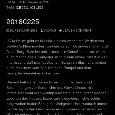
UPDATED:
10. November 2018
TAGS:
ICE 1511
,
ICE 1515
20180225
26. FEBRUAR 2018
DK5RAS
LEAVE A COMMENT
(174) Heute geht es in Leipzig gleich weiter, mit Werken von
Steffen Schleiermacher (welcher persönlich anwesend ist) und
Alban Berg. Sehr beeindruckend, ein Genuß zu hören, wenn
auch manch ältere Semester im Publikum etwas irritiert wirken.
Interessant, daß man gestopften Klang von Blasinstrumenten
auch mit einem vom Stiel befreiten Pümpel aus dem
Sanitärfachhandel erreichen kann :)
Danach betrachten wir im Foyer noch die Stelen und
Beschriftungen zur Geschichte des Gewandhaus, mit
Vorstellung wohl aller wichtigen Köpfe aus den verschiedenen
Epochen des Hauses. Dabei wird diese Geschichte schön
eingewoben in den Bezug zur Weltgeschichte, wodurch immer
der Bezug zu den Geschehnissen drumherum erhalten bleibt.
Wirklich gut gemacht, auch mit Zitaten von Zeitzeugen und