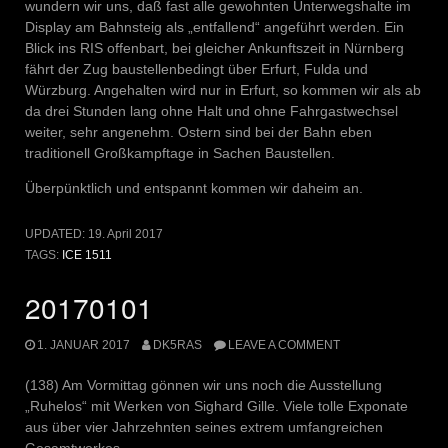
wundern wir uns, daß fast alle gewohnten Unterwegshalte im
Display am Bahnsteig als „entfallend“ angeführt werden. Ein
Blick ins RIS offenbart, bei gleicher Ankunftszeit in Nürnberg
fährt der Zug baustellenbedingt über Erfurt, Fulda und
Würzburg. Angehalten wird nur in Erfurt, so kommen wir als ab
da drei Stunden lang ohne Halt und ohne Fahrgastwechsel
weiter, sehr angenehm. Ostern sind bei der Bahn eben
traditionell Großkampftage in Sachen Baustellen.
Überpünktlich und entspannt kommen wir daheim an.
UPDATED:
19. April 2017
TAGS:
ICE 1511
20170101
1. JANUAR 2017
DK5RAS
LEAVE A COMMENT
(138) Am Vormittag gönnen wir uns noch die Ausstellung
„Ruhelos“ mit Werken von Sighard Gille. Viele tolle Exponate
aus über vier Jahrzehnten seines extrem umfangreichen
Gesamtwerkes.