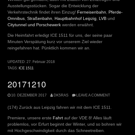
Ausstellungsstücken. Sogar die Entwicklung der
Verkehrstechnik findet ihren Einzug!
Ferneisenbahn
,
Pferde-
Omnibus
,
Straßenbahn
,
Hauptbahnhof Leipzig
,
LVB
und
Citytunnel und Porschewerk
werden erwähnt.
Die Heimfahrt erledigt ICE 1511 für uns, der seine paar
Minuten Verspätung kurz vor unserem Ziel wieder
reingefahren hat. Pünktlich kommen wir an.
UPDATED:
27. Februar 2018
TAGS:
ICE 1511
20171210
10. DEZEMBER 2017
DK5RAS
LEAVE A COMMENT
(174) Zurück aus Leipzig fahren wir mit dem ICE 1511.
Premiere, unsere erste
Fahrt
auf der VDE 8! Alles läuft
problemlos, vor Erfurt beginnt der Winter, und so bohren wir
mit Hochgeschwindigkeit durch das Schneetreiben.