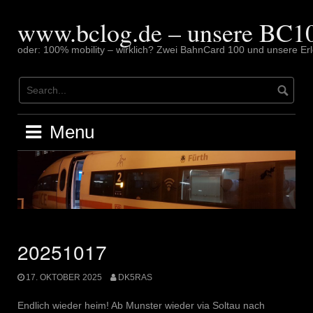
Skip
to
www.bclog.de – unsere BC10
content
oder: 100% mobility – wirklich? Zwei BahnCard 100 und unsere Erl
Menu
20251017
17. OKTOBER 2025
DK5RAS
Endlich wieder heim! Ab Munster wieder via Soltau nach