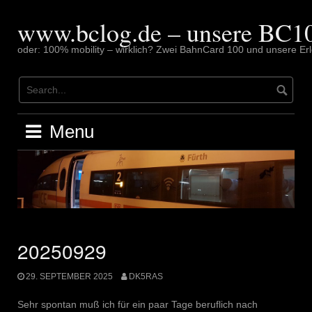
Skip
to
www.bclog.de – unsere BC10
content
oder: 100% mobility – wirklich? Zwei BahnCard 100 und unsere Erl
Menu
20250929
29. SEPTEMBER 2025
DK5RAS
Sehr spontan muß ich für ein paar Tage beruflich nach