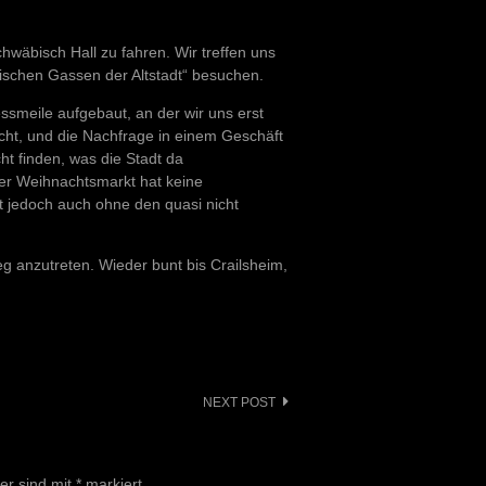
chwäbisch Hall zu fahren. Wir treffen uns
ischen Gassen der Altstadt“ besuchen.
essmeile aufgebaut, an der wir uns erst
icht, und die Nachfrage in einem Geschäft
ht finden, was die Stadt da
er Weihnachtsmarkt hat keine
t jedoch auch ohne den quasi nicht
g anzutreten. Wieder bunt bis Crailsheim,
NEXT POST
der sind mit
*
markiert