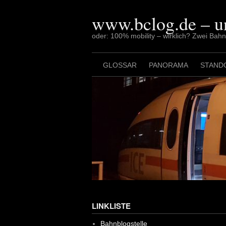
Skip
to
www.bclog.de – u
content
oder: 100% mobility – wirklich? Zwei Bah
GLOSSAR
PANORAMA
STAND
LINKLISTE
Bahnblogstelle