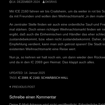
14. DEZEMBER 2024
DK5RAS
Mit ICE 2160 fahren wir bis Crailsheim, um da weiter in rot bis S
da mit Freunden und wollen den Weihnachtsmarkt „in den maler
An zentraler Stelle finden wir auch eine ordentliche Sauf-und Fr
mal stärken. Doch einen richtigen Weihnachtsmarkt finden wir n
ergibt, daß auch die Einheimischen und Händler das eher schlec
zustandebekommt, bzw. eben nicht zustandebekommt. Daher, d
Empfehlung verdient, kann man sich getrost sparen! Die Stadt is
existenten Weihnachtsmarkt eine Reise wert.
Nun ja, so kehren wir halt noch ein, um dann wieder den Rückwe
und da in den IC 2069 gen Heimat. Das klappt auch alles.
UPDATED:
14. Januar 2025
TAGS:
IC 2069
,
IC 2160
,
SCHWÄBISCH HALL
Post
PREVIOUS POST
navigation
Schreibe einen Kommentar
Deine E-Mail-Adresse wird nicht veröffentlicht.
Erforderliche Fel