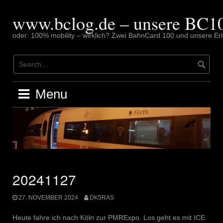
Skip
to
www.bclog.de – unsere BC10
content
oder: 100% mobility – wirklich? Zwei BahnCard 100 und unsere Erl
Menu
20241127
27. NOVEMBER 2024
DK5RAS
Heute fahre ich nach Köln zur PMRExpo. Los geht es mit ICE