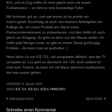
822, und im Zug treffe ich mich gleich noch mit einem
Funkamateur – so wird es eine kurzweilige Fahrt.
Wir kommen gut an, und wie immer ist es primär ein
meet’n’greet. Kurzfristig ist auch von meinem Arbeitgeber ein
Kollege da, um unser Produkt am Stand eines
Partnerunternehmens zu präsentieren, und den treffe ich auch
gleich am Eingang. So geht es dann auf der Messe weiter, ich
treffe jede Menge Leute, es gibt an einem Stand großzügig
Freibier – da kann man es aushalten :)
Heim fahre ich mit ICE 721, mit verspäteter Abfahrt, weil der Tf
verspätet ist. Los geht es demnach mit +20, doch zeitlich für
mich kein Thema, da kann ich mit Manu dennoch aushäusisch
fein was essen gehen.
UPDATED:
5. Januar 2025
TAGS:
ICE 721
,
ICE 822
,
KÖLN
,
PMREXPO
Post
PREVIOUS POST
NEXT POST
navigation
Schreibe einen Kommentar